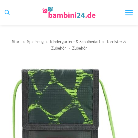
Zum
Inhalt
springen
Start
»
Spielzeug
»
Kindergarten- & Schulbedarf
»
Tornister &
Zubehör
»
Zubehör