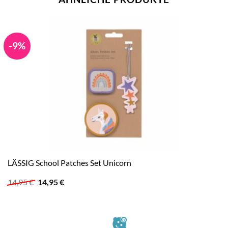
-9%
LÄSSIG School Patches Set Unicorn
Ursprünglicher
Aktueller
14,95
€
14,95
€
Preis
Preis
war:
ist:
14,95 €
14,95 €.