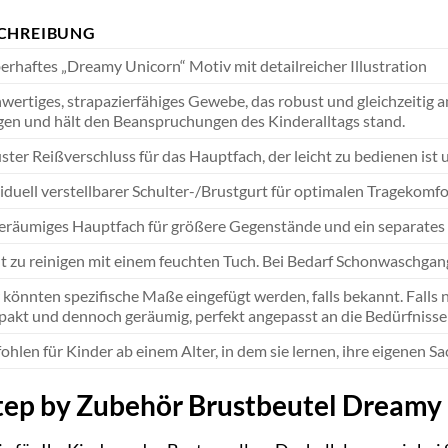
CHREIBUNG
erhaftes „Dreamy Unicorn“ Motiv mit detailreicher Illustration
ertiges, strapazierfähiges Gewebe, das robust und gleichzeitig an
igen und hält den Beanspruchungen des Kinderalltags stand.
ter Reißverschluss für das Hauptfach, der leicht zu bedienen ist u
iduell verstellbarer Schulter-/Brustgurt für optimalen Tragekomf
geräumiges Hauptfach für größere Gegenstände und ein separates A
ht zu reinigen mit einem feuchten Tuch. Bei Bedarf Schonwaschgan
 könnten spezifische Maße eingefügt werden, falls bekannt. Falls n
akt und dennoch geräumig, perfekt angepasst an die Bedürfnisse
hlen für Kinder ab einem Alter, in dem sie lernen, ihre eigenen S
ep by Zubehör Brustbeutel Dreamy Un