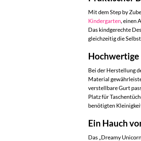
Mit dem Step by Zube
Kindergarten
, einen 
Das kindgerechte Des
gleichzeitig die Selbs
Hochwertige 
Bei der Herstellung 
Material gewährleiste
verstellbare Gurt pas
Platz für Taschentüch
benötigten Kleinigkei
Ein Hauch vo
Das „Dreamy Unicorn“