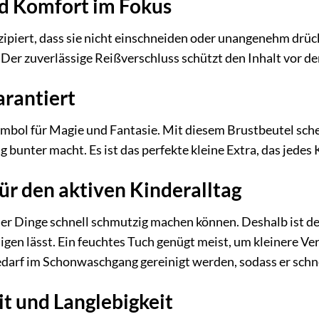
nd Komfort im Fokus
zipiert, dass sie nicht einschneiden oder unangenehm drück
 Der zuverlässige Reißverschluss schützt den Inhalt vor d
arantiert
ymbol für Magie und Fantasie. Mit diesem Brustbeutel sche
g bunter macht. Es ist das perfekte kleine Extra, das jedes
für den aktiven Kinderalltag
der Dinge schnell schmutzig machen können. Deshalb ist d
einigen lässt. Ein feuchtes Tuch genügt meist, um kleinere 
edarf im Schonwaschgang gereinigt werden, sodass er schnel
t und Langlebigkeit