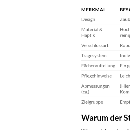
MERKMAL
BES
Design
Zaub
Material &
Hochw
Haptik
rein
Verschlussart
Robus
Tragesystem
Indiv
Fächeraufteilung
Ein 
Pflegehinweise
Leic
Abmessungen
(Hier
(ca.)
Komp
Zielgruppe
Empfo
Warum der St