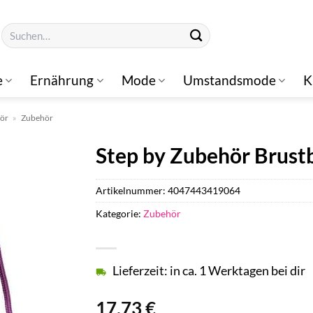
Suchen
nach:
e
Ernährung
Mode
Umstandsmode
K
hör
»
Zubehör
Step by Zubehör Brust
Artikelnummer:
4047443419064
Kategorie:
Zubehör
Lieferzeit: in ca. 1 Werktagen bei dir
17,73
€