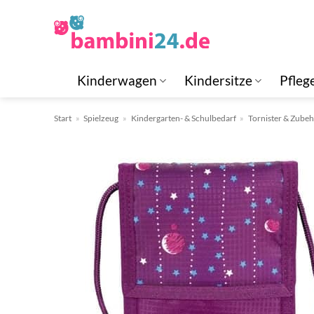
Zum
Inhalt
springen
Kinderwagen
Kindersitze
Pfleg
Start
»
Spielzeug
»
Kindergarten- & Schulbedarf
»
Tornister & Zube