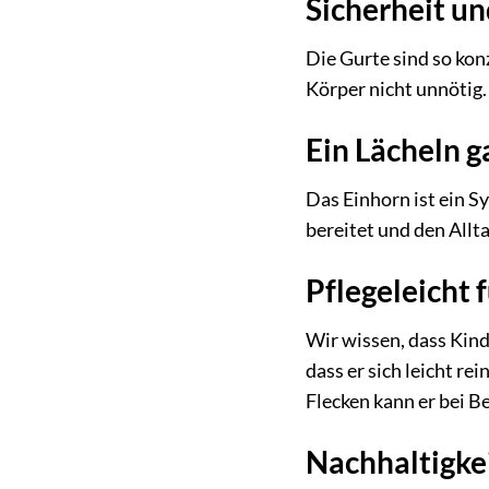
Sicherheit u
Die Gurte sind so kon
Körper nicht unnötig.
Ein Lächeln g
Das Einhorn ist ein S
bereitet und den Allta
Pflegeleicht 
Wir wissen, dass Kin
dass er sich leicht r
Flecken kann er bei B
Nachhaltigkei