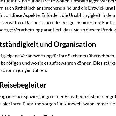
ie für Ihr Kind nur das Beste wollen. Deshalb legen wir be
rn auch ästhetisch ansprechend sind und die Entwicklung 
t all diese Aspekte. Er fördert die Unabhängigkeit, indem
 verwalten. Das bezaubernde Design inspiriert die Fantas
wertige Verarbeitung garantiert, dass Sie an diesem Produ
tständigkeit und Organisation
htig, eigene Verantwortung für ihre Sachen zu übernehmen. 
s
benötigen und wo sie es aufbewahren können. Dies stärkt
schon in jungen Jahren.
Reisebegleiter
ug oder bei Spaziergängen – der Brustbeutel ist immer grif
en hier ihren Platz und sorgen für Kurzweil, wann immer si