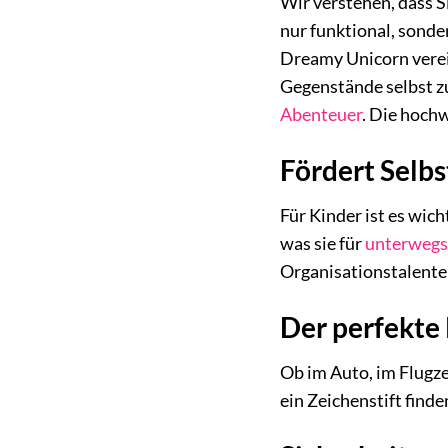
Wir verstehen, dass S
nur funktional, sonde
Dreamy Unicorn verein
Gegenstände selbst zu
Abenteuer
. Die hoch
Fördert Selbs
Für Kinder ist es wic
was sie für
unterweg
Organisationstalente 
Der perfekte 
Ob im Auto, im Flugze
ein Zeichenstift find