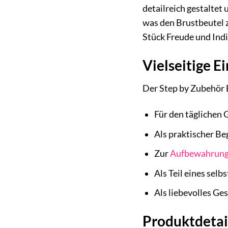
detailreich gestaltet
was den Brustbeutel z
Stück Freude und Indiv
Vielseitige E
Der Step by Zubehör B
Für den täglichen 
Als praktischer Be
Zur
Aufbewahrun
Als Teil eines sel
Als liebevolles G
Produktdetai