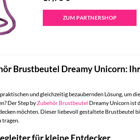
ZUM PARTNERSHOP
ör Brustbeutel Dreamy Unicorn: Ihr s
 praktischen und gleichzeitig bezaubernden Lösung, um die
uen? Der Step by
Zubehör
Brustbeutel
Dreamy Unicorn ist di
tdecken möchten. Dieser liebevoll gestaltete Brustbeutel bi
 tragen.
egleiter für kleine Entdecker