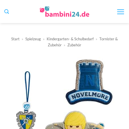
Zum
Inhalt
springen
Start
»
Spielzeug
»
Kindergarten- & Schulbedarf
»
Tornister &
Zubehör
»
Zubehör