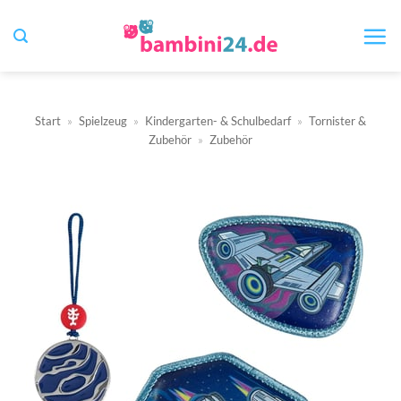
Zum
Inhalt
springen
Start
»
Spielzeug
»
Kindergarten- & Schulbedarf
»
Tornister &
Zubehör
»
Zubehör