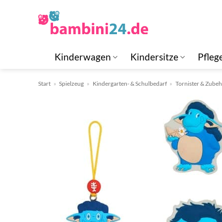
Zum
Inhalt
springen
Kinderwagen
Kindersitze
Pfleg
Start
»
Spielzeug
»
Kindergarten- & Schulbedarf
»
Tornister & Zube