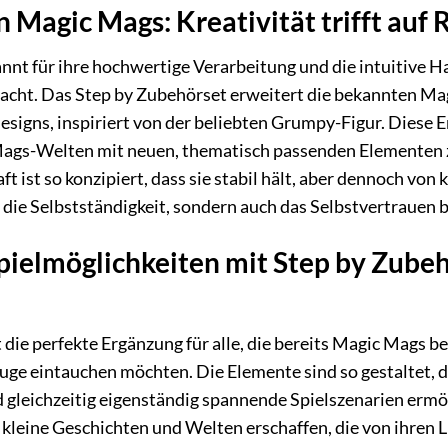
 Magic Mags: Kreativität trifft auf 
nt für ihre hochwertige Verarbeitung und die intuitive H
macht. Das Step by Zubehörset erweitert die bekannten Ma
esigns, inspiriert von der beliebten Grumpy-Figur. Diese 
gs-Welten mit neuen, thematisch passenden Elementen zu 
ft ist so konzipiert, dass sie stabil hält, aber dennoch v
r die Selbstständigkeit, sondern auch das Selbstvertrauen
pielmöglichkeiten mit Step by Zube
 die perfekte Ergänzung für alle, die bereits Magic Mags b
ge eintauchen möchten. Die Elemente sind so gestaltet, d
nd gleichzeitig eigenständig spannende Spielszenarien er
 kleine Geschichten und Welten erschaffen, die von ihren Li