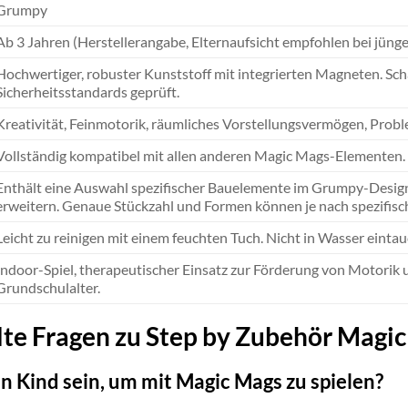
Grumpy
Ab 3 Jahren (Herstellerangabe, Elternaufsicht empfohlen bei jüng
Hochwertiger, robuster Kunststoff mit integrierten Magneten. Sch
Sicherheitsstandards geprüft.
Kreativität, Feinmotorik, räumliches Vorstellungsvermögen, Prob
Vollständig kompatibel mit allen anderen Magic Mags-Elementen.
Enthält eine Auswahl spezifischer Bauelemente im Grumpy-Desig
erweitern. Genaue Stückzahl und Formen können je nach spezifisch
Leicht zu reinigen mit einem feuchten Tuch. Nicht in Wasser einta
Indoor-Spiel, therapeutischer Einsatz zur Förderung von Motorik 
Grundschulalter.
llte Fragen zu Step by Zubehör Mag
n Kind sein, um mit Magic Mags zu spielen?