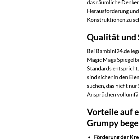
das räumliche Denken
Herausforderung und e
Konstruktionen zu sch
Qualität und 
Bei Bambini24.de leg
Magic Mags Spiegelbur
Standards entspricht.
sind sicher in den El
suchen, das nicht nur
Ansprüchen vollumfän
Vorteile auf
Grumpy begei
Förderung der Krea