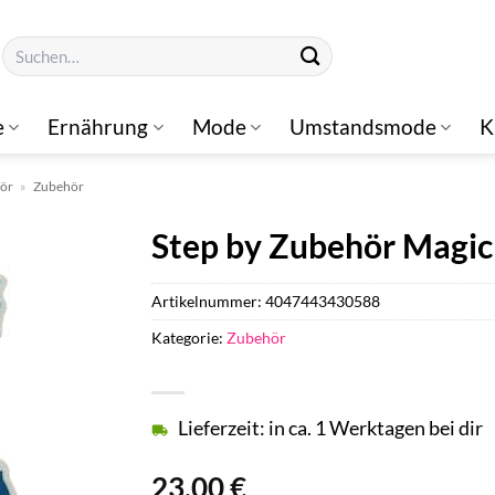
Suchen
nach:
e
Ernährung
Mode
Umstandsmode
K
hör
»
Zubehör
Step by Zubehör Magi
Artikelnummer:
4047443430588
Kategorie:
Zubehör
Lieferzeit: in ca. 1 Werktagen bei dir
23,00
€