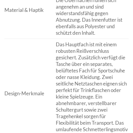
Die Oberflächen fühlen sich
angenehm an und sind
Material & Haptik
widerstandsfähig gegen
Abnutzung. Das Innenfutter ist
ebenfalls aus Polyester und
schützt den Inhalt.
Das Hauptfach ist mit einem
robusten Reißverschluss
gesichert. Zusätzlich verfügt die
Tasche über ein separates,
belüftetes Fach für Sportschuhe
oder nasse Kleidung. Zwei
seitliche Netztaschen eignen sich
perfekt für Trinkflaschen oder
Design-Merkmale
kleine Spielzeuge. Ein
abnehmbarer, verstellbarer
Schultergurt sowie zwei
Tragehenkel sorgen für
Flexibilität beim Transport. Das
umlaufende Schmetterlingsmotiv