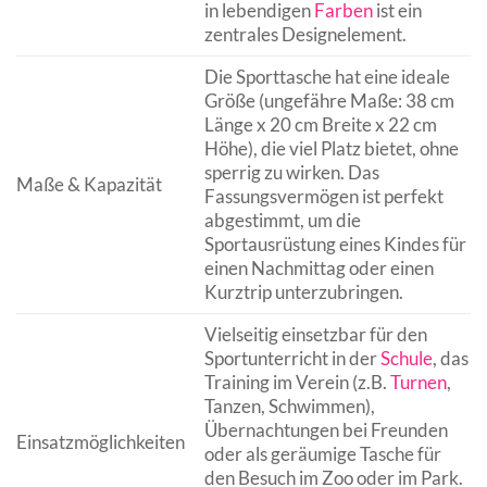
in lebendigen
Farben
ist ein
zentrales Designelement.
Die Sporttasche hat eine ideale
Größe (ungefähre Maße: 38 cm
Länge x 20 cm Breite x 22 cm
Höhe), die viel Platz bietet, ohne
sperrig zu wirken. Das
Maße & Kapazität
Fassungsvermögen ist perfekt
abgestimmt, um die
Sportausrüstung eines Kindes für
einen Nachmittag oder einen
Kurztrip unterzubringen.
Vielseitig einsetzbar für den
Sportunterricht in der
Schule
, das
Training im Verein (z.B.
Turnen
,
Tanzen, Schwimmen),
Übernachtungen bei Freunden
Einsatzmöglichkeiten
oder als geräumige Tasche für
den Besuch im Zoo oder im Park.