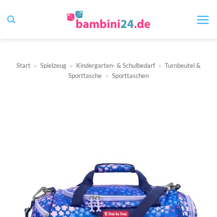
Zum
Inhalt
springen
Start
»
Spielzeug
»
Kindergarten- & Schulbedarf
»
Turnbeutel &
Sporttasche
»
Sporttaschen