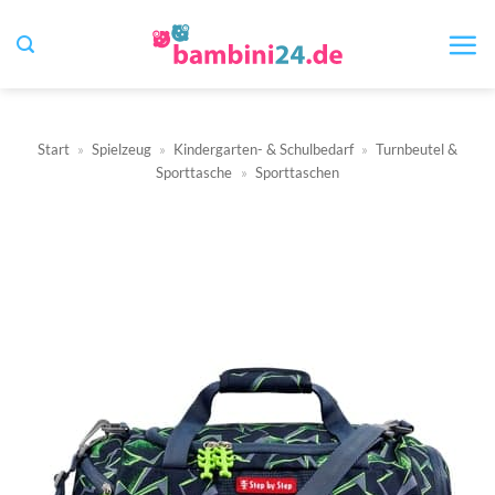
Zum
Inhalt
springen
Start
»
Spielzeug
»
Kindergarten- & Schulbedarf
»
Turnbeutel &
Sporttasche
»
Sporttaschen