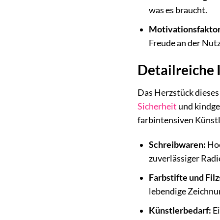
was es braucht.
Motivationsfaktor
Freude an der Nut
Detailreiche
Das Herzstück diese
Sicherheit
und kindge
farbintensiven Künstl
Schreibwaren:
Hoc
zuverlässiger Rad
Farbstifte und Filz
lebendige Zeichnu
Künstlerbedarf:
Ei