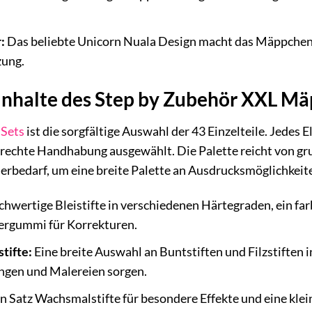
:
Das beliebte Unicorn Nuala Design macht das Mäppchen 
zung.
 Inhalte des Step by Zubehör XXL M
s
Sets
ist die sorgfältige Auswahl der 43 Einzelteile. Jedes 
rechte Handhabung ausgewählt. Die Palette reicht von gr
erbedarf, um eine breite Palette an Ausdrucksmöglichkeite
hwertige Bleistifte in verschiedenen Härtegraden, ein far
iergummi für Korrekturen.
stifte:
Eine breite Auswahl an Buntstiften und Filzstiften 
ngen und Malereien sorgen.
n Satz Wachsmalstifte für besondere Effekte und eine kle