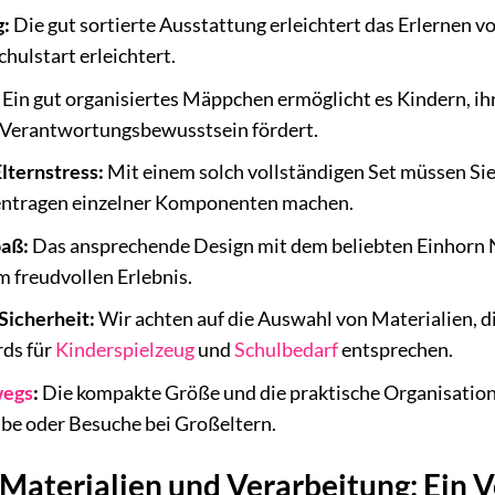
g:
Die gut sortierte Ausstattung erleichtert das Erlernen 
hulstart erleichtert.
Ein gut organisiertes Mäppchen ermöglicht es Kindern, ihr
Verantwortungsbewusstsein fördert.
lternstress:
Mit einem solch vollständigen Set müssen Sie
ntragen einzelner Komponenten machen.
paß:
Das ansprechende Design mit dem beliebten Einhorn 
m freudvollen Erlebnis.
Sicherheit:
Wir achten auf die Auswahl von Materialien, d
rds für
Kinderspielzeug
und
Schulbedarf
entsprechen.
wegs
:
Die kompakte Größe und die praktische Organisatio
ube oder Besuche bei Großeltern.
Materialien und Verarbeitung: Ein V