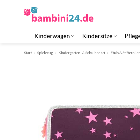
Zum
Inhalt
springen
Kinderwagen
Kindersitze
Pfleg
Start
»
Spielzeug
»
Kindergarten- & Schulbedarf
»
Etuis & Stifterolle