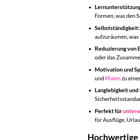
Lernunterstützun
Formen, was den Sc
Selbstständigkeit:
aufzuräumen, was 
Reduzierung von E
oder das Zusamme
Motivation und S
und
Malen
zu eine
Langlebigkeit und 
Sicherheitsstanda
Perfekt für
unter
für Ausflüge, Urla
Hochwertige 