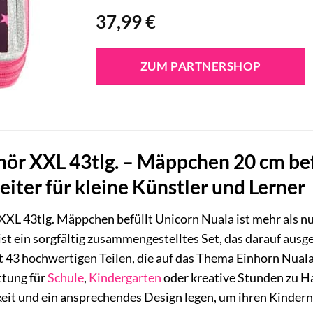
37,99
€
ZUM PARTNERSHOP
hör XXL 43tlg. – Mäppchen 20 cm bef
eiter für kleine Künstler und Lerner
XXL 43tlg. Mäppchen befüllt Unicorn Nuala ist mehr als n
ist ein sorgfältig zusammengestelltes Set, das darauf ausge
t 43 hochwertigen Teilen, die auf das Thema Einhorn Nual
ttung für
Schule
,
Kindergarten
oder kreative Stunden zu Hau
keit und ein ansprechendes Design legen, um ihren Kindern 