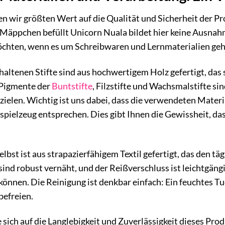
n wir größten Wert auf die Qualität und Sicherheit der P
Mäppchen befüllt Unicorn Nuala bildet hier keine Ausnahm
chten, wenn es um Schreibwaren und Lernmaterialien geh
ltenen Stifte sind aus hochwertigem Holz gefertigt, das 
 Pigmente der
Buntstifte
, Filzstifte und Wachsmalstifte s
rzielen. Wichtig ist uns dabei, dass die verwendeten Materi
rspielzeug entsprechen. Dies gibt Ihnen die Gewissheit, da
bst ist aus strapazierfähigem Textil gefertigt, das den 
sind robust vernäht, und der Reißverschluss ist leichtgän
können. Die Reinigung ist denkbar einfach: Ein feuchtes T
efreien.
 sich auf die Langlebigkeit und Zuverlässigkeit dieses Pr