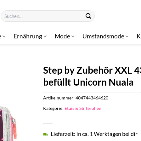
Suchen
nach:
e
Ernährung
Mode
Umstandsmode
K
n
Step by Zubehör XXL 4
befüllt Unicorn Nuala
Artikelnummer:
4047443464620
Kategorie:
Etuis & Stifterollen
Lieferzeit: in ca. 1 Werktagen bei dir