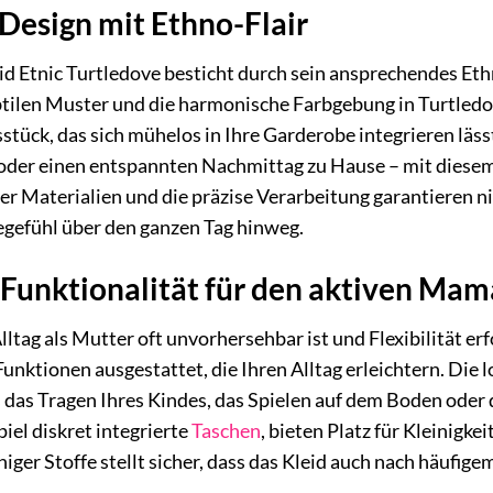
 Design mit Ethno-Flair
tnic Turtledove besticht durch sein ansprechendes Ethn
ubtilen Muster und die harmonische Farbgebung in Turtled
sstück, das sich mühelos in Ihre Garderobe integrieren läss
oder einen entspannten Nachmittag zu Hause – mit diesem K
er Materialien und die präzise Verarbeitung garantieren n
gefühl über den ganzen Tag hinweg.
Funktionalität für den aktiven Mam
Alltag als Mutter oft unvorhersehbar ist und Flexibilitä
Funktionen ausgestattet, die Ihren Alltag erleichtern. Die
es das Tragen Ihres Kindes, das Spielen auf dem Boden oder
iel diskret integrierte
Taschen
, bieten Platz für Kleinigke
iger Stoffe stellt sicher, dass das Kleid auch nach häufig