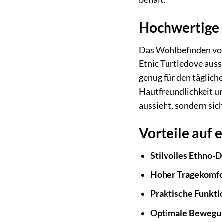
Hochwertige 
Das Wohlbefinden von
Etnic Turtledove auss
genug für den täglic
Hautfreundlichkeit un
aussieht, sondern sic
Vorteile auf 
Stilvolles Ethno-D
Hoher Tragekomfo
Praktische Funktio
Optimale Bewegun