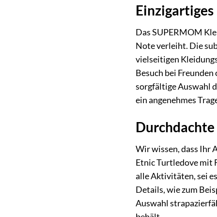
Einzigartiges
Das SUPERMOM Kleid E
Note verleiht. Die s
vielseitigen Kleidung
Besuch bei Freunden 
sorgfältige Auswahl d
ein angenehmes Trage
Durchdachte 
Wir wissen, dass Ihr 
Etnic Turtledove mit 
alle Aktivitäten, sei 
Details, wie zum Beisp
Auswahl strapazierfäh
behält.