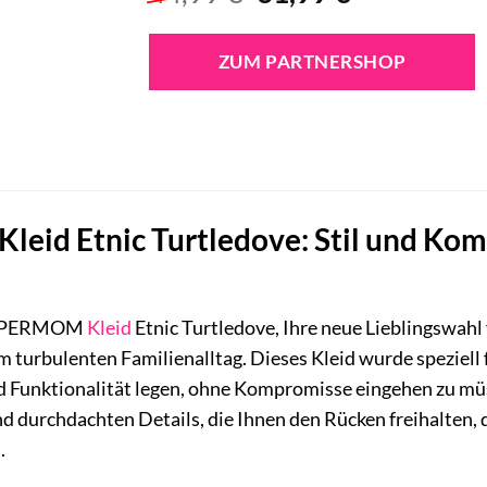
Preis
Preis
war:
ist:
ZUM PARTNERSHOP
44,99 €
31,99 €.
id Etnic Turtledove: Stil und Komfo
 SUPERMOM
Kleid
Etnic Turtledove, Ihre neue Lieblingswahl f
im turbulenten Familienalltag. Dieses Kleid wurde speziell
d Funktionalität legen, ohne Kompromisse eingehen zu müss
durchdachten Details, die Ihnen den Rücken freihalten, da
.