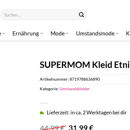
Suchen
nach:
e
Ernährung
Mode
Umstandsmode
K
SUPERMOM Kleid Etnic
Artikelnummer:
8719788636890
Kategorie:
Umstandskleider
Lieferzeit: in ca. 2 Werktagen bei dir
Ursprünglicher
Aktueller
44,99
€
31,99
€