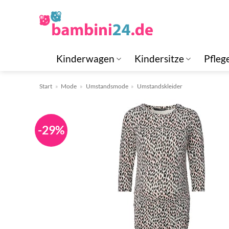
Zum
Inhalt
springen
Kinderwagen
Kindersitze
Pfleg
Start
»
Mode
»
Umstandsmode
»
Umstandskleider
-29%