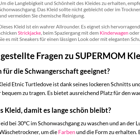
Um die Langlebigkeit und Schönheit des Kleides zu erhalten, emp
Schonwaschgang. Das Kleid sollte nicht gebleicht oder im Trockner
und vermeiden Sie chemische Reinigung.
Dieses Kleid ist ein wahrer Allrounder. Es eignet sich hervorragen
schicken
Strickjacke
, beim Spaziergang mit dem
Kinderwagen
oder
Sie es mit Sneakers für einen lässigen Look oder mit eleganten Sch
 gestellte Fragen zu SUPERMOM Klei
ch für die Schwangerschaft geeignet?
d Etnic Turtledove ist dank seines lockeren Schnitts und
bequem zu tragen. Es bietet ausreichend Platz für den wa
s Kleid, damit es lange schön bleibt?
eid bei 30°C im Schonwaschgang zu waschen und an der Luf
 Wäschetrockner, um die
Farben
und die Form zu erhalten. E