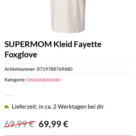
SUPERMOM Kleid Fayette
Foxglove
Artikelnummer:
8719788769680
Kategorie:
Umstandskleider
Lieferzeit: in ca. 2 Werktagen bei dir
Ursprünglicher
Aktueller
69,99
€
69,99
€
Preis
Preis