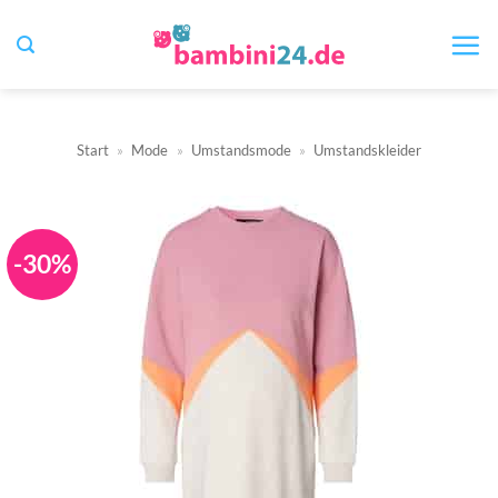
Zum
Inhalt
springen
Start
»
Mode
»
Umstandsmode
»
Umstandskleider
-30%