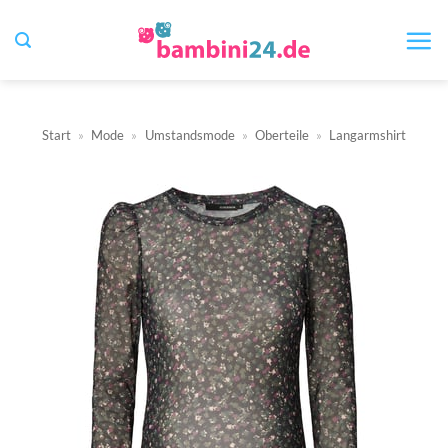
Zum
Inhalt
springen
Start
»
Mode
»
Umstandsmode
»
Oberteile
»
Langarmshirt