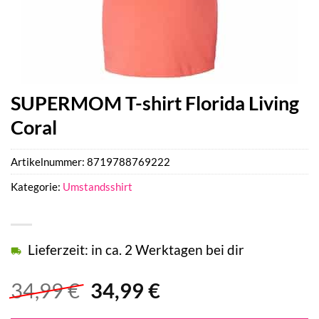
SUPERMOM T-shirt Florida Living
Coral
Artikelnummer:
8719788769222
Kategorie:
Umstandsshirt
Lieferzeit: in ca. 2 Werktagen bei dir
Ursprünglicher
Aktueller
34,99
€
34,99
€
Preis
Preis