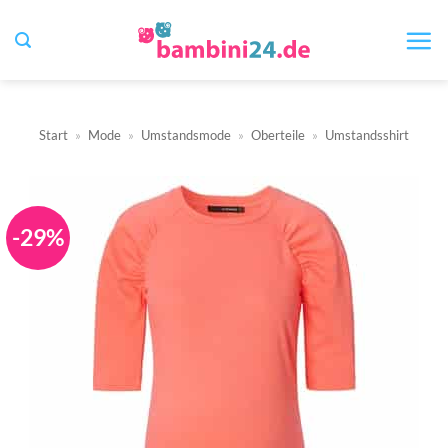
Zum
Inhalt
springen
Start
»
Mode
»
Umstandsmode
»
Oberteile
»
Umstandsshirt
-29%