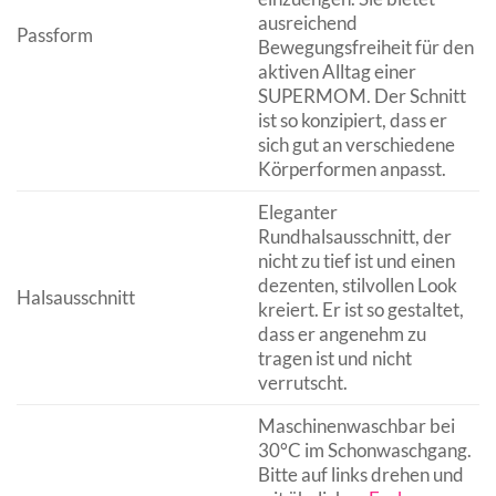
ausreichend
Passform
Bewegungsfreiheit für den
aktiven Alltag einer
SUPERMOM. Der Schnitt
ist so konzipiert, dass er
sich gut an verschiedene
Körperformen anpasst.
Eleganter
Rundhalsausschnitt, der
nicht zu tief ist und einen
dezenten, stilvollen Look
Halsausschnitt
kreiert. Er ist so gestaltet,
dass er angenehm zu
tragen ist und nicht
verrutscht.
Maschinenwaschbar bei
30°C im Schonwaschgang.
Bitte auf links drehen und