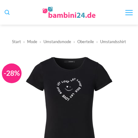
Zum
Inhalt
springen
Start
»
Mode
»
Umstandsmode
»
Oberteile
»
Umstandsshirt
-28%