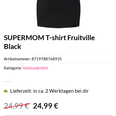
SUPERMOM T-shirt Fruitville
Black
Artikelnummer:
8719788768935
Kategorie:
Umstandsshirt
Lieferzeit: in ca. 2 Werktagen bei dir
Ursprünglicher
Aktueller
24,99
€
24,99
€
Preis
Preis