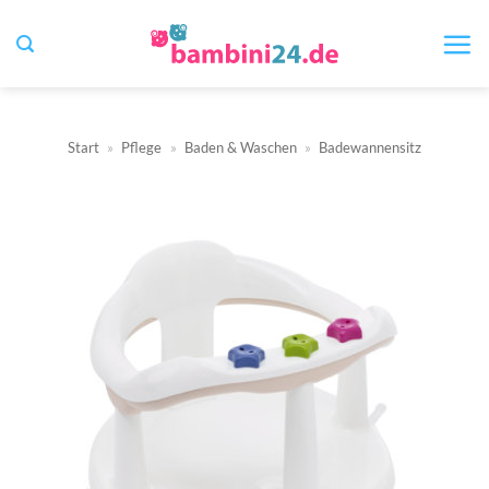
Zum
Inhalt
springen
Start
»
Pflege
»
Baden & Waschen
»
Badewannensitz