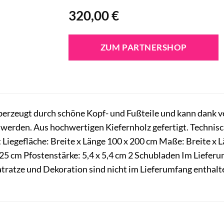
320,00
€
ZUM PARTNERSHOP
überzeugt durch schöne Kopf- und Fußteile und kann dank 
werden. Aus hochwertigen Kiefernholz gefertigt. Technisch
rt Liegefläche: Breite x Länge 100 x 200 cm Maße: Breite x
5 cm Pfostenstärke: 5,4 x 5,4 cm 2 Schubladen Im Lieferu
atratze und Dekoration sind nicht im Lieferumfang enthalt