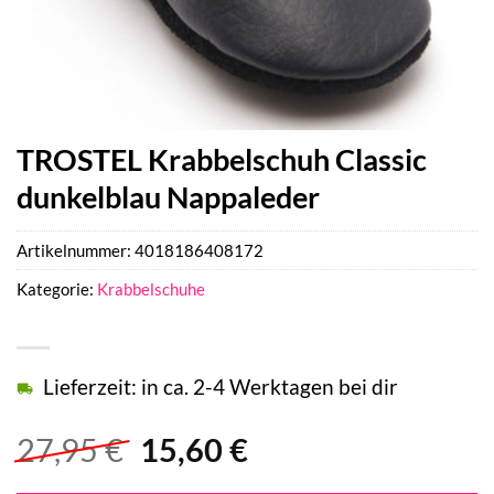
TROSTEL Krabbelschuh Classic
dunkelblau Nappaleder
Artikelnummer:
4018186408172
Kategorie:
Krabbelschuhe
Lieferzeit: in ca. 2-4 Werktagen bei dir
Ursprünglicher
Aktueller
27,95
€
15,60
€
Preis
Preis