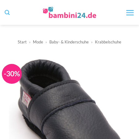
Zum
Inhalt
springen
Start
»
Mode
»
Baby- & Kinderschuhe
»
Krabbelschuhe
-30%