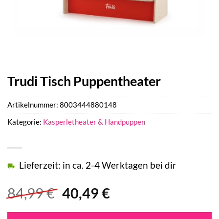
Trudi Tisch Puppentheater
Artikelnummer:
8003444880148
Kategorie:
Kasperletheater & Handpuppen
Lieferzeit: in ca. 2-4 Werktagen bei dir
Ursprünglicher
Aktueller
84,99
€
40,49
€
Preis
Preis