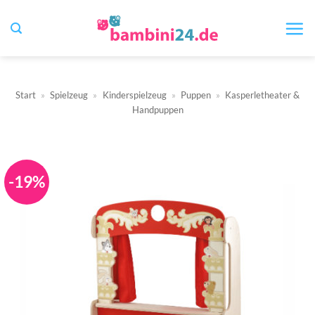
Zum
Inhalt
springen
Start
»
Spielzeug
»
Kinderspielzeug
»
Puppen
»
Kasperletheater &
Handpuppen
-19%