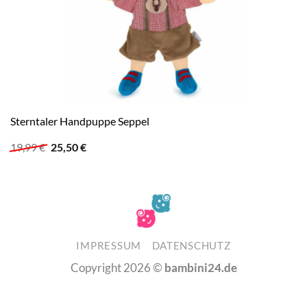
Sterntaler Handpuppe Seppel
Ursprünglicher
Aktueller
19,99
€
25,50
€
Preis
Preis
war:
ist:
19,99 €
25,50 €.
IMPRESSUM
DATENSCHUTZ
Copyright 2026 ©
bambini24.de