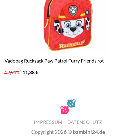
Vadobag Rucksack Paw Patrol Furry Friends rot
Ursprünglicher
Aktueller
12,95
€
11,38
€
Preis
Preis
war:
ist:
12,95 €
11,38 €.
IMPRESSUM
DATENSCHUTZ
Copyright 2026 ©
bambini24.de