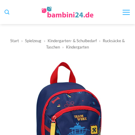
Zum
Inhalt
springen
Start
»
Spielzeug
»
Kindergarten- & Schulbedarf
»
Rucksäcke &
Taschen
»
Kindergarten