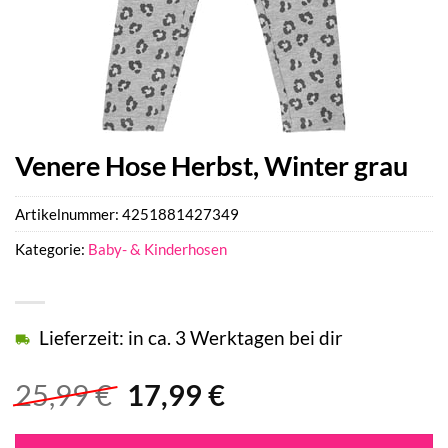
Venere Hose Herbst, Winter grau
Artikelnummer:
4251881427349
Kategorie:
Baby- & Kinderhosen
Lieferzeit: in ca. 3 Werktagen bei dir
Ursprünglicher
Aktueller
25,99
€
17,99
€
Preis
Preis