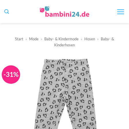
Zum
Inhalt
springen
Start
»
Mode
»
Baby- & Kindermode
»
Hosen
»
Baby- &
Kinderhosen
-31%