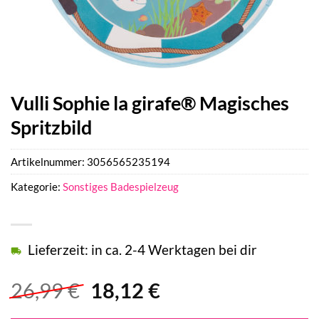
Vulli Sophie la girafe® Magisches
Spritzbild
Artikelnummer:
3056565235194
Kategorie:
Sonstiges Badespielzeug
Lieferzeit: in ca. 2-4 Werktagen bei dir
Ursprünglicher
Aktueller
26,99
€
18,12
€
Preis
Preis