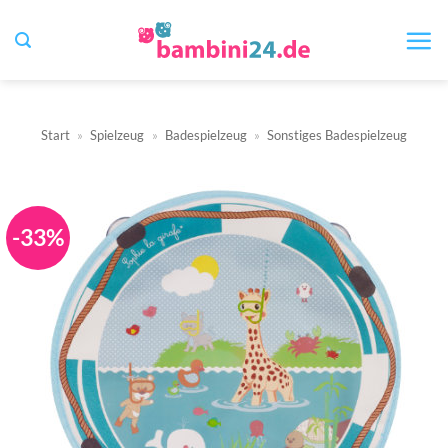
Zum
Inhalt
springen
Start
»
Spielzeug
»
Badespielzeug
»
Sonstiges Badespielzeug
-33%