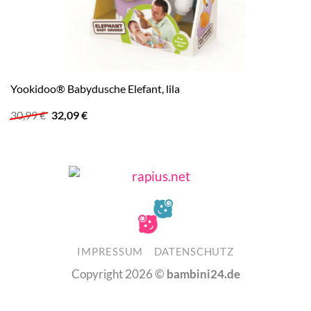
Yookidoo® Babydusche Elefant, lila
Ursprünglicher
Aktueller
30,99
€
32,09
€
Preis
Preis
war:
ist:
30,99 €
32,09 €.
IMPRESSUM
DATENSCHUTZ
Copyright 2026 ©
bambini24.de