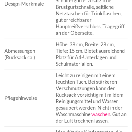
Schultergurte, zusätzliche
Design-Merkmale
Brustgurtschnalle, seitliche
Netztaschen für Trinkflaschen,
gut erreichbarer
Hauptreißverschluss, Tragegriff
an der Oberseite.
Höhe: 38 cm, Breite: 28 cm,
Abmessungen
Tiefe: 15 cm. Bietet ausreichend
(Rucksack ca.)
Platz für A4-Unterlagen und
Schulmaterialien.
Leicht zu reinigen mit einem
feuchten Tuch. Bei stärkeren
Verschmutzungen kann der
Rucksack vorsichtig mit mildem
Pflegehinweise
Reinigungsmittel und Wasser
gesäubert werden. Nicht in der
Waschmaschine
waschen
. Gut an
der Luft trocknen lassen.