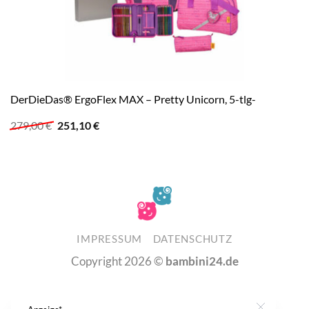
DerDieDas® ErgoFlex MAX – Pretty Unicorn, 5-tlg-
Ursprünglicher
Aktueller
279,00
€
251,10
€
Preis
Preis
war:
ist:
279,00 €
251,10 €.
IMPRESSUM
DATENSCHUTZ
Copyright 2026 ©
bambini24.de