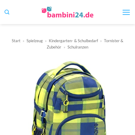
Zum
Inhalt
springen
Start
»
Spielzeug
»
Kindergarten- & Schulbedarf
»
Tornister &
Zubehör
»
Schulranzen