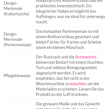
Hauptfach mit Reißverschluss und ein
Design-
praktisches Innensteckfach. Ein
Merkmale
integrierter Haken ermöglicht das
(Kulturtasche)
Aufhängen, was sie ideal für unterwegs
macht.
Das kompakte Portemonnaie ist mit
Design-
einem Reißverschluss gesichert und
Merkmale
bietet Fächer für Karten und Scheine
(Portemonnaie)
sowie ein kleines Münzfach.
Der Rucksack und die
Accessoires
können bei Bedarf mit einem feuchten
Tuch und mildem Reinigungsmittel
abgewischt werden. Es wird
Pflegehinweise
empfohlen, das Set nicht in der
Waschmaschine zu
waschen
, um die
Materialien zu schonen. Lassen Sie das
Produkt an der Luft trocknen.
Die genauen Maße und das Gewicht