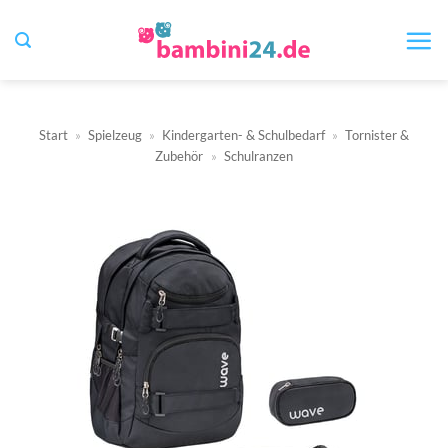
Zum
Inhalt
springen
Start
»
Spielzeug
»
Kindergarten- & Schulbedarf
»
Tornister &
Zubehör
»
Schulranzen