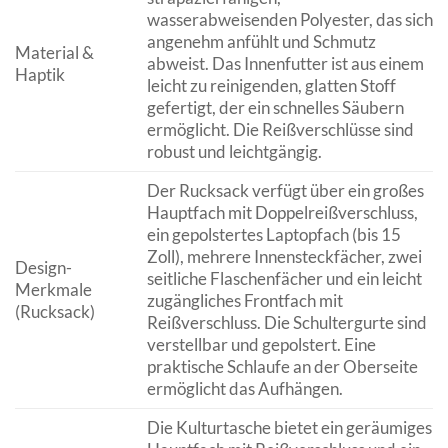
wasserabweisenden Polyester, das sich
angenehm anfühlt und Schmutz
Material &
abweist. Das Innenfutter ist aus einem
Haptik
leicht zu reinigenden, glatten Stoff
gefertigt, der ein schnelles Säubern
ermöglicht. Die Reißverschlüsse sind
robust und leichtgängig.
Der Rucksack verfügt über ein großes
Hauptfach mit Doppelreißverschluss,
ein gepolstertes Laptopfach (bis 15
Zoll), mehrere Innensteckfächer, zwei
Design-
seitliche Flaschenfächer und ein leicht
Merkmale
zugängliches Frontfach mit
(Rucksack)
Reißverschluss. Die Schultergurte sind
verstellbar und gepolstert. Eine
praktische Schlaufe an der Oberseite
ermöglicht das Aufhängen.
Die Kulturtasche bietet ein geräumiges