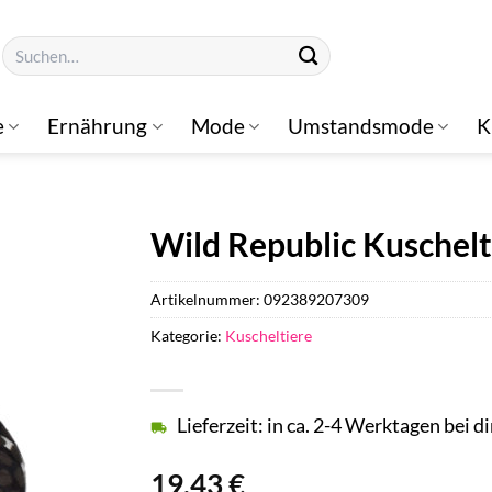
Suchen
nach:
e
Ernährung
Mode
Umstandsmode
K
Wild Republic Kuschelt
Artikelnummer:
092389207309
Kategorie:
Kuscheltiere
Lieferzeit: in ca. 2-4 Werktagen bei di
19,43
€