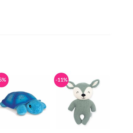
5%
-11%
-8%