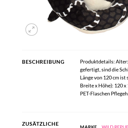
Produktdetails: Alte
BESCHREIBUNG
gefertigt, sind die S
Länge von 120 cm ist
Breite x Höhe): 120 x
PET-Flaschen Pflegeh
ZUSÄTZLICHE
WILD REPUB
MARKE