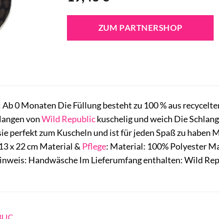
ZUM PARTNERSHOP
r: Ab 0 Monaten Die Füllung besteht zu 100 % aus recycel
chlangen von
Wild Republic
kuschelig und weich Die Schlang
 sie perfekt zum Kuscheln und ist für jeden Spaß zu haben
 13 x 22 cm Material &
Pflege
: Material: 100% Polyester Ma
inweis: Handwäsche Im Lieferumfang enthalten: Wild Rep
LIC