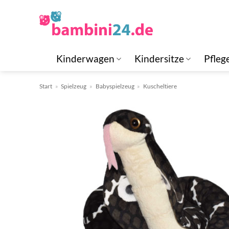
Zum
Inhalt
springen
Kinderwagen
Kindersitze
Pfleg
Start
»
Spielzeug
»
Babyspielzeug
»
Kuscheltiere