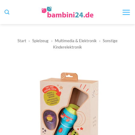
Zum
Inhalt
springen
Start
»
Spielzeug
»
Multimedia & Elektronik
»
Sonstige
Kinderelektronik