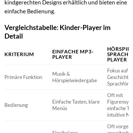
kindgerechten Designs erhältlich und bieten eine
einfache Bedienung.
Vergleichstabelle: Kinder-Player im
Detail
HÖRSPIEL
EINFACHE MP3-
KRITERIUM
SPRACHL
PLAYER
PLAYER
Fokus auf H
Musik &
Primäre Funktion
Geschichten
Hörspielwiedergabe
Sprachförd
Oft mit
Einfache Tasten, klare
Figurensys
Bedienung
Menüs
einfache Ta
intuitive Na
Oft vorgeg
Flexibel per
erweiterba