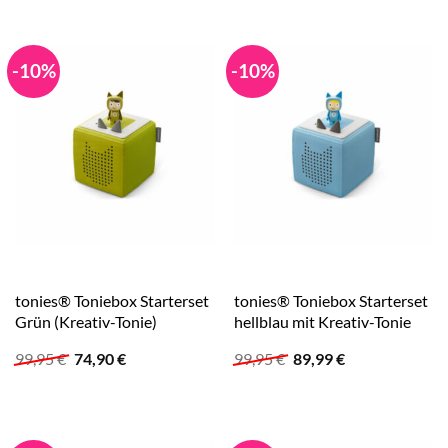
99,95 €
84,99 €.
99,95 €
89,99 €.
-10%
-10%
tonies® Toniebox Starterset
tonies® Toniebox Starterset
Grün (Kreativ-Tonie)
hellblau mit Kreativ-Tonie
Ursprünglicher
Aktueller
Ursprünglicher
Aktueller
99,95
€
74,90
€
99,95
€
89,99
€
Preis
Preis
Preis
Preis
war:
ist:
war:
ist:
99,95 €
74,90 €.
99,95 €
89,99 €.