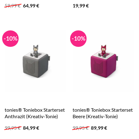
Ursprünglicher
Aktueller
59,99
€
64,99
€
19,99
€
Preis
Preis
war:
ist:
59,99 €
64,99 €.
-10%
-10%
tonies® Toniebox Starterset
tonies® Toniebox Starterset
Anthrazit (Kreativ-Tonie)
Beere (Kreativ-Tonie)
Ursprünglicher
Aktueller
Ursprünglicher
Aktueller
99,95
€
84,99
€
99,95
€
89,99
€
Preis
Preis
Preis
Preis
war:
ist:
war:
ist: