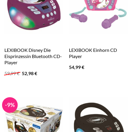
LEXIBOOK Disney Die
LEXIBOOK Einhorn CD
Eisprinzessin Bluetooth CD-
Player
Player
54,99
€
Ursprünglicher
Aktueller
59,99
€
52,98
€
Preis
Preis
war:
ist:
59,99 €
52,98 €.
-9%