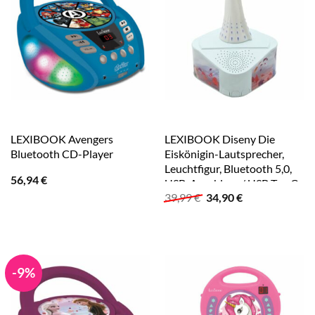
LEXIBOOK Avengers
LEXIBOOK Diseny Die
Bluetooth CD-Player
Eiskönigin-Lautsprecher,
Leuchtfigur, Bluetooth 5,0,
56,94
€
USB-Anschluss / USB Typ C
Ursprünglicher
Aktueller
39,99
€
34,90
€
Preis
Preis
war:
ist:
39,99 €
34,90 €.
-9%