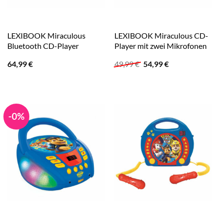
LEXIBOOK Miraculous
LEXIBOOK Miraculous CD-
Bluetooth CD-Player
Player mit zwei Mikrofonen
Ursprünglicher
Aktueller
64,99
€
49,99
€
54,99
€
Preis
Preis
war:
ist:
49,99 €
54,99 €.
-0%