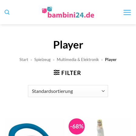
Zum
Inhalt
springen
Player
Start
»
Spielzeug
»
Multimedia & Elektronik
»
Player
FILTER
-68%