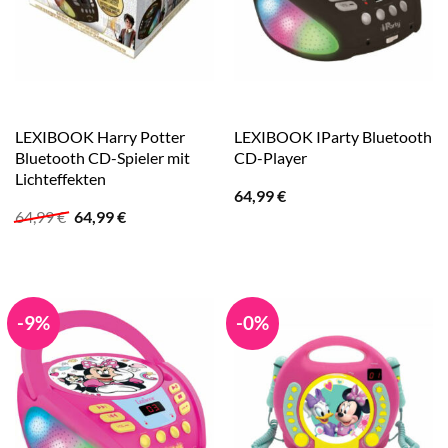
LEXIBOOK Harry Potter
LEXIBOOK IParty Bluetooth
Bluetooth CD-Spieler mit
CD-Player
Lichteffekten
64,99
€
Ursprünglicher
Aktueller
64,99
€
64,99
€
Preis
Preis
war:
ist:
64,99 €
64,99 €.
-9%
-0%