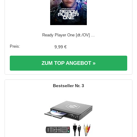
Ready Player One [dt./OV] ...
9,99 €
ZUM TOP ANGEBOT »
3