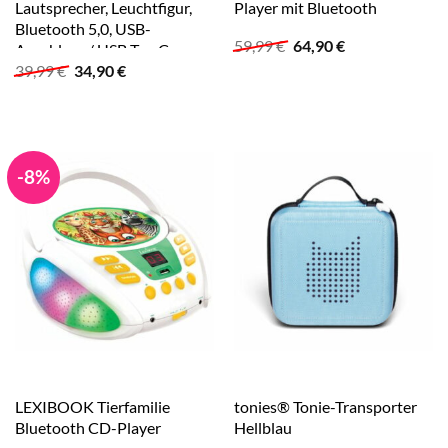
Lautsprecher, Leuchtfigur,
Player mit Bluetooth
Bluetooth 5,0, USB-
Ursprünglicher
Aktueller
59,99
€
64,90
€
Anschluss / USB Typ C
Preis
Preis
Ursprünglicher
Aktueller
39,99
€
34,90
€
war:
ist:
Preis
Preis
59,99 €
64,90 €.
war:
ist:
39,99 €
34,90 €.
-8%
LEXIBOOK Tierfamilie
tonies® Tonie-Transporter
Bluetooth CD-Player
Hellblau