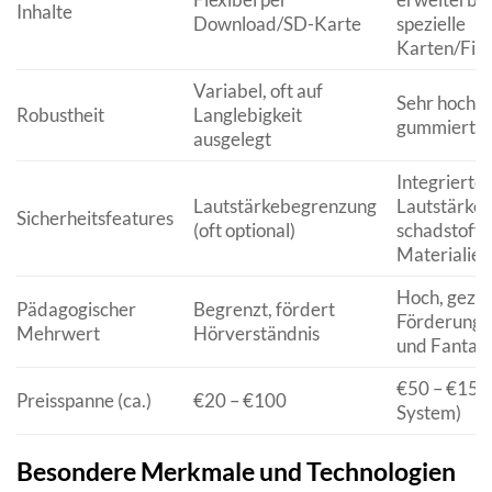
Inhalte
Download/SD-Karte
spezielle
Karten/Fig
Variabel, oft auf
Sehr hoch, o
Robustheit
Langlebigkeit
gummiert un
ausgelegt
Integrierte
Lautstärkebegrenzung
Lautstärke
Sicherheitsfeatures
(oft optional)
schadstofff
Materialien
Hoch, gezie
Pädagogischer
Begrenzt, fördert
Förderung 
Mehrwert
Hörverständnis
und Fantasi
€50 – €150 (
Preisspanne (ca.)
€20 – €100
System)
Besondere Merkmale und Technologien