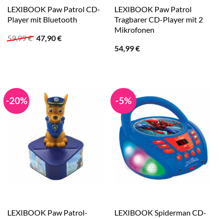
LEXIBOOK Paw Patrol CD-
LEXIBOOK Paw Patrol
Player mit Bluetooth
Tragbarer CD-Player mit 2
Mikrofonen
Ursprünglicher
Aktueller
59,99
€
47,90
€
Preis
Preis
54,99
€
war:
ist:
59,99 €
47,90 €.
-20%
-5%
LEXIBOOK Paw Patrol-
LEXIBOOK Spiderman CD-