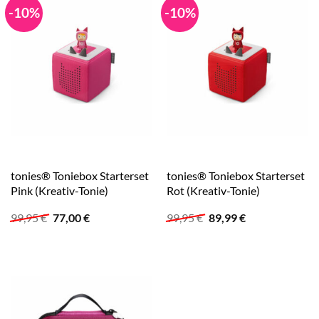
-10%
-10%
tonies® Toniebox Starterset
tonies® Toniebox Starterset
Pink (Kreativ-Tonie)
Rot (Kreativ-Tonie)
Ursprünglicher
Aktueller
Ursprünglicher
Aktueller
99,95
€
77,00
€
99,95
€
89,99
€
Preis
Preis
Preis
Preis
war:
ist:
war:
ist:
99,95 €
77,00 €.
99,95 €
89,99 €.