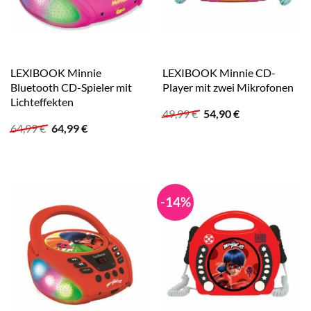
LEXIBOOK Minnie
LEXIBOOK Minnie CD-
Bluetooth CD-Spieler mit
Player mit zwei Mikrofonen
Lichteffekten
Ursprünglicher
Aktueller
49,99
€
54,90
€
Preis
Preis
Ursprünglicher
Aktueller
64,99
€
64,99
€
war:
ist:
Preis
Preis
49,99 €
54,90 €.
war:
ist:
64,99 €
64,99 €.
-14%