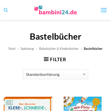
Zum
Inhalt
springen
Bastelbücher
Start
»
Spielzeug
»
Babybücher & Kinderbücher
»
Bastelbücher
FILTER