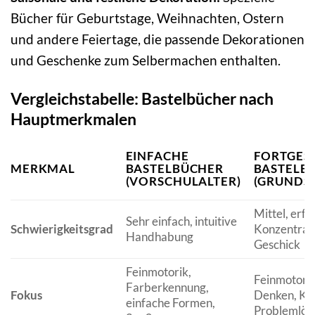
Bücher für Geburtstage, Weihnachten, Ostern
und andere Feiertage, die passende Dekorationen
und Geschenke zum Selbermachen enthalten.
Vergleichstabelle: Bastelbücher nach
Hauptmerkmalen
EINFACHE
FORTGES
MERKMAL
BASTELBÜCHER
BASTELB
(VORSCHULALTER)
(GRUNDS
Mittel, erfo
Sehr einfach, intuitive
Schwierigkeitsgrad
Konzentrat
Handhabung
Geschick
Feinmotorik,
Feinmotorik
Farberkennung,
Fokus
Denken, Kre
einfache Formen,
Problemlös