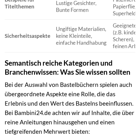
Lustige Gesichter,
Titelthemen
Papierfliege
Bunte Formen
Superhelde
Geeignete 
Ungiftige Materialien,
(z.B. kinder
Sicherheitsaspekte
keine Kleinteile,
Scheren), Au
einfache Handhabung
feinen Arbe
Semantisch reiche Kategorien und
Branchenwissen: Was Sie wissen sollten
Bei der Auswahl von Bastelbüchern spielen auch
übergeordnete Aspekte eine Rolle, die das
Erlebnis und den Wert des Bastelns beeinflussen.
Bei Bambini24.de achten wir auf Inhalte, die über
reine Anleitungen hinausgehen und einen
tiefgreifenden Mehrwert bieten: