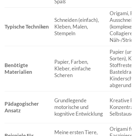
Spaß
Origami, Fa
Schneiden (einfach),
Ausschneid
Typische Techniken
Kleben, Malen,
(komplexer)
Stempeln
Collagieren
Näh-/Stric
Papier (unt
Sorten), Ka
Papier, Farben,
Benötigte
Stoffreste, 
Kleber, einfache
Materialien
Basteldraht,
Scheren
Kinderscher
abgerundet
Grundlegende
Kreative Pr
Pädagogischer
motorische und
Konzentrati
Ansatz
kognitive Entwicklung
Selbstausd
Origami für
Meine ersten Tiere,
Beispiele für
Fasziniere