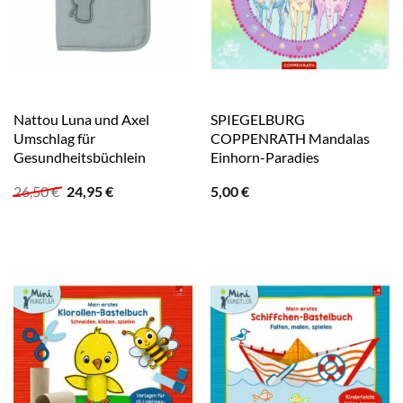
Nattou Luna und Axel
SPIEGELBURG
Umschlag für
COPPENRATH Mandalas
Gesundheitsbüchlein
Einhorn-Paradies
Ursprünglicher
Aktueller
26,50
€
24,95
€
5,00
€
Preis
Preis
war:
ist:
26,50 €
24,95 €.