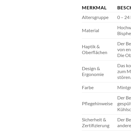
MERKMAL
BESC
Altersgruppe
0 – 24
Hochwe
Material
Bisphe
Der Be
Haptik &
von en
Oberflächen
Die Obe
Das ko
Design &
zum Mu
Ergonomie
stören
Farbe
Mintgr
Der Be
Pflegehinweise
gespül
Kühlsc
Sicherheit &
Der Be
Zertifizierung
andere