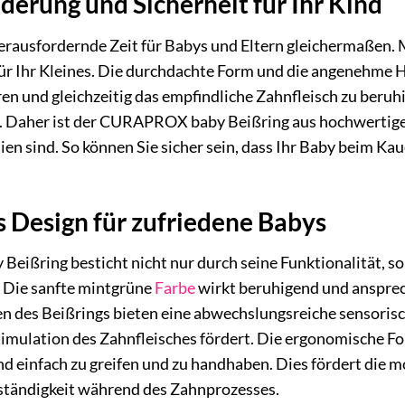
erung und Sicherheit für Ihr Kind
herausfordernde Zeit für Babys und Eltern gleichermaßen
r Ihr Kleines. Die durchdachte Form und die angenehme Ha
ren und gleichzeitig das empfindliche Zahnfleisch zu beruh
st. Daher ist der CURAPROX baby Beißring aus hochwertigen,
en sind. So können Sie sicher sein, dass Ihr Baby beim K
 Design für zufriedene Babys
ißring besticht nicht nur durch seine Funktionalität, s
 Die sanfte mintgrüne
Farbe
wirkt beruhigend und ansprec
n des Beißrings bieten eine abwechslungsreiche sensorisc
Stimulation des Zahnfleisches fördert. Die ergonomische F
nd einfach zu greifen und zu handhaben. Dies fördert die 
tständigkeit während des Zahnprozesses.