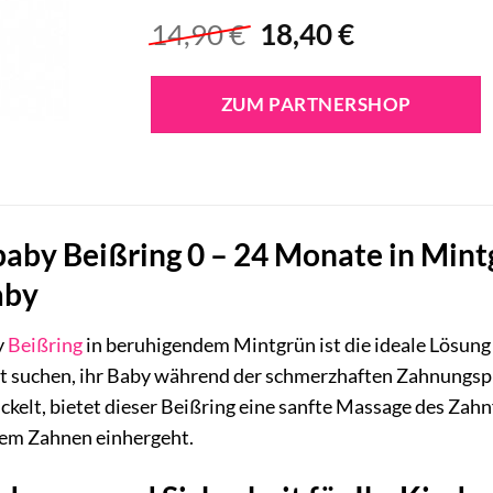
Ursprünglicher
Aktueller
14,90
€
18,40
€
Preis
Preis
war:
ist:
ZUM PARTNERSHOP
14,90 €
18,40 €.
y Beißring 0 – 24 Monate in Mintgr
aby
y
Beißring
in beruhigendem Mintgrün ist die ideale Lösung f
it suchen, ihr Baby während der schmerzhaften Zahnungspha
kelt, bietet dieser Beißring eine sanfte Massage des Zahnf
dem Zahnen einhergeht.