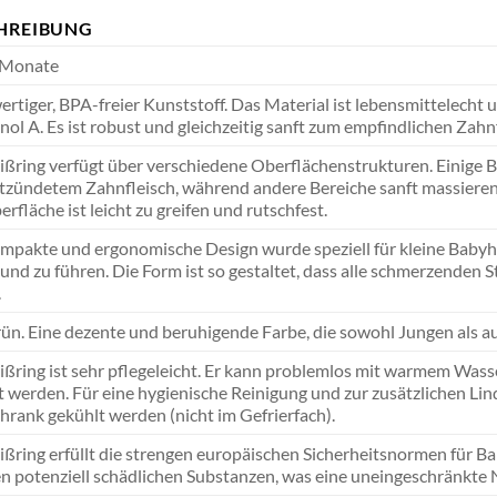
HREIBUNG
 Monate
rtiger, BPA-freier Kunststoff. Das Material ist lebensmittelecht u
nol A. Es ist robust und gleichzeitig sanft zum empfindlichen Zahn
ißring verfügt über verschiedene Oberflächenstrukturen. Einige Be
tzündetem Zahnfleisch, während andere Bereiche sanft massierend
rfläche ist leicht zu greifen und rutschfest.
mpakte und ergonomische Design wurde speziell für kleine Babyhänd
nd zu führen. Die Form ist so gestaltet, dass alle schmerzenden
.
ün. Eine dezente und beruhigende Farbe, die sowohl Jungen als 
ißring ist sehr pflegeleicht. Er kann problemlos mit warmem Wasse
t werden. Für eine hygienische Reinigung und zur zusätzlichen Lin
hrank gekühlt werden (nicht im Gefrierfach).
ißring erfüllt die strengen europäischen Sicherheitsnormen für B
n potenziell schädlichen Substanzen, was eine uneingeschränkte N