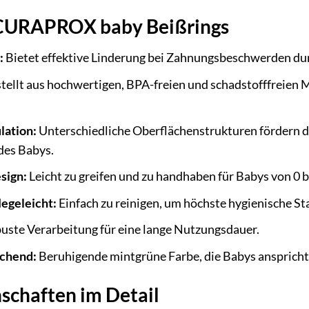
 CURAPROX baby Beißrings
:
Bietet effektive Linderung bei Zahnungsbeschwerden dur
ellt aus hochwertigen, BPA-freien und schadstofffreien Ma
lation:
Unterschiedliche Oberflächenstrukturen fördern d
des Babys.
sign:
Leicht zu greifen und zu handhaben für Babys von 0 b
legeleicht:
Einfach zu reinigen, um höchste hygienische St
ste Verarbeitung für eine lange Nutzungsdauer.
echend:
Beruhigende mintgrüne Farbe, die Babys anspricht
schaften im Detail