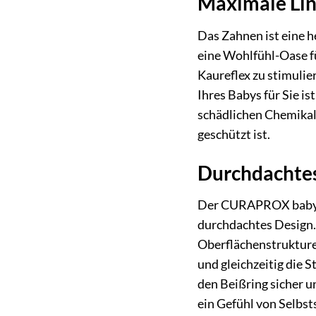
Maximale Lind
Das Zahnen ist eine 
eine Wohlfühl-Oase fü
Kaureflex zu stimulie
Ihres Babys für Sie i
schädlichen Chemikali
geschützt ist.
Durchdachtes
Der CURAPROX baby Be
durchdachtes Design.
Oberflächenstrukture
und gleichzeitig die 
den Beißring sicher u
ein Gefühl von Selbs