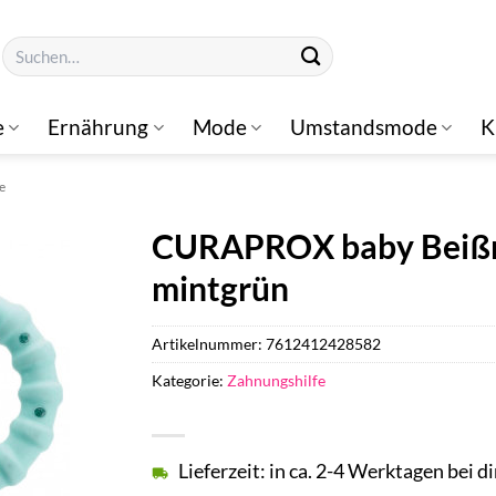
Suchen
nach:
e
Ernährung
Mode
Umstandsmode
K
e
CURAPROX baby Beißri
mintgrün
Artikelnummer:
7612412428582
Kategorie:
Zahnungshilfe
Lieferzeit: in ca. 2-4 Werktagen bei di