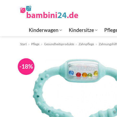
Zum
Inhalt
springen
Kinderwagen
Kindersitze
Pfleg
Start
»
Pflege
»
Gesundheitsprodukte
»
Zahnpflege
»
Zahnungshilf
-18%