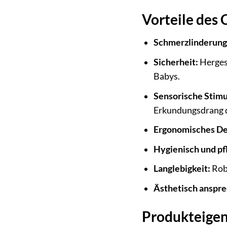
Vorteile des
Schmerzlinderung
Sicherheit:
Hergest
Babys.
Sensorische Stimu
Erkundungsdrang 
Ergonomisches De
Hygienisch und pf
Langlebigkeit:
Robu
Ästhetisch anspr
Produkteigen