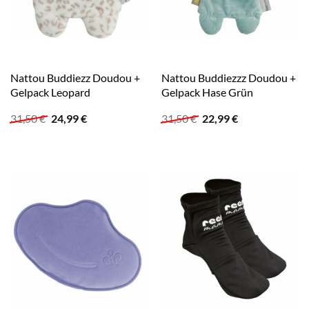
Nattou Buddiezz Doudou +
Nattou Buddiezzz Doudou +
Gelpack Leopard
Gelpack Hase Grün
Ursprünglicher
Aktueller
Ursprünglicher
Aktueller
31,50
€
24,99
€
31,50
€
22,99
€
Preis
Preis
Preis
Preis
war:
ist:
war:
ist:
31,50 €
24,99 €.
31,50 €
22,99 €.