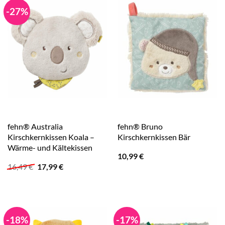
-27%
fehn® Australia
fehn® Bruno
Kirschkernkissen Koala –
Kirschkernkissen Bär
Wärme- und Kältekissen
10,99
€
Ursprünglicher
Aktueller
16,49
€
17,99
€
Preis
Preis
war:
ist:
16,49 €
17,99 €.
-18%
-17%