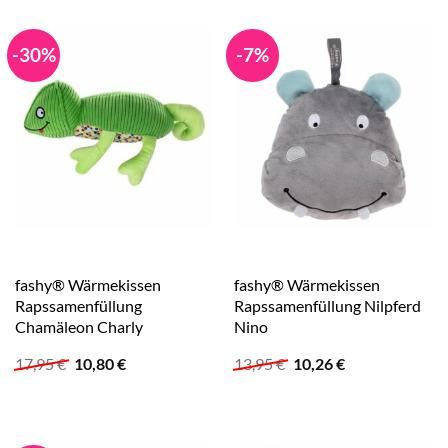
-30%
-7%
fashy® Wärmekissen
fashy® Wärmekissen
Rapssamenfüllung
Rapssamenfüllung Nilpferd
Chamäleon Charly
Nino
Ursprünglicher
Aktueller
Ursprünglicher
Aktueller
17,95
€
10,80
€
13,95
€
10,26
€
Preis
Preis
Preis
Preis
war:
ist:
war:
ist:
17,95 €
10,80 €.
13,95 €
10,26 €.