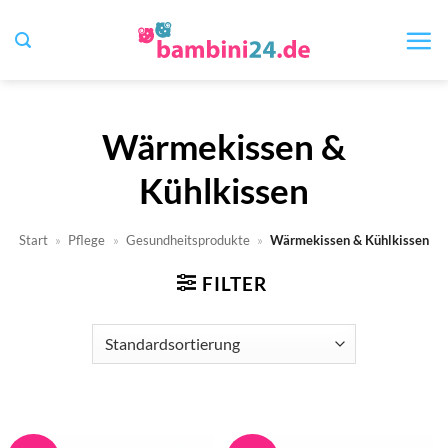
Zum
Inhalt
springen
Wärmekissen &
Kühlkissen
Start
»
Pflege
»
Gesundheitsprodukte
»
Wärmekissen & Kühlkissen
FILTER