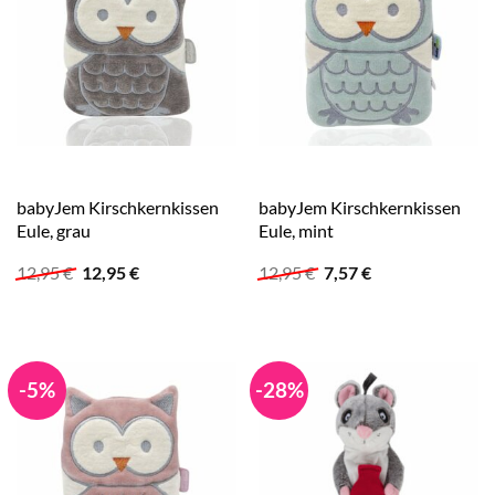
babyJem Kirschkernkissen
babyJem Kirschkernkissen
Eule, grau
Eule, mint
Ursprünglicher
Aktueller
Ursprünglicher
Aktueller
12,95
€
12,95
€
12,95
€
7,57
€
Preis
Preis
Preis
Preis
war:
ist:
war:
ist:
12,95 €
12,95 €.
12,95 €
7,57 €.
-5%
-28%