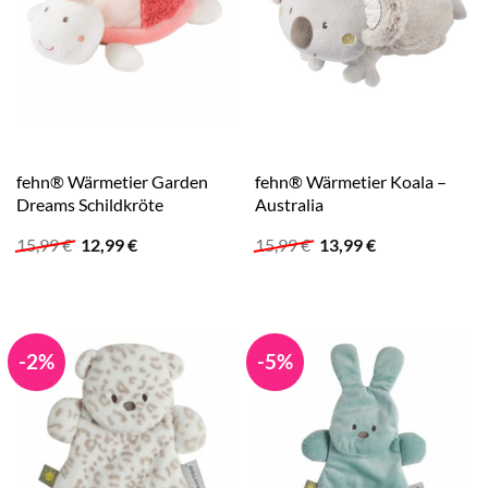
fehn® Wärmetier Garden
fehn® Wärmetier Koala –
Dreams Schildkröte
Australia
Ursprünglicher
Aktueller
Ursprünglicher
Aktueller
15,99
€
12,99
€
15,99
€
13,99
€
Preis
Preis
Preis
Preis
war:
ist:
war:
ist:
15,99 €
12,99 €.
15,99 €
13,99 €.
-2%
-5%