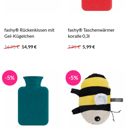
fashy® Rückenkissen mit
fashy® Taschenwärmer
Gel-Kügelchen
koralle 0,3l
Ursprünglicher
Aktueller
Ursprünglicher
Aktueller
16,95
€
14,99
€
7,95
€
5,99
€
Preis
Preis
Preis
Preis
war:
ist:
war:
ist:
16,95 €
14,99 €.
7,95 €
5,99 €.
-5%
-5%