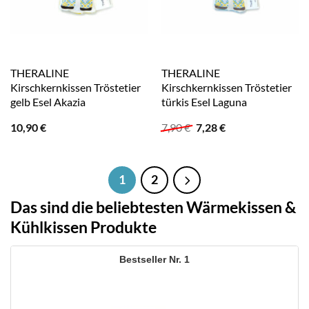
THERALINE
THERALINE
Kirschkernkissen Tröstetier
Kirschkernkissen Tröstetier
gelb Esel Akazia
türkis Esel Laguna
Ursprünglicher
Aktueller
10,90
€
7,90
€
7,28
€
Preis
Preis
war:
ist:
7,90 €
7,28 €.
1
2
Das sind die beliebtesten Wärmekissen &
Kühlkissen Produkte
1