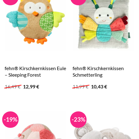
fehn® Kirschkernkissen Eule
fehn® Kirschkernkissen
– Sleeping Forest
Schmetterling
Ursprünglicher
Aktueller
Ursprünglicher
Aktueller
16,49
€
12,99
€
11,99
€
10,43
€
Preis
Preis
Preis
Preis
war:
ist:
war:
ist:
16,49 €
12,99 €.
11,99 €
10,43 €.
-19%
-23%