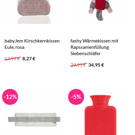
babyJem Kirschkernkissen
fashy Wärmekissen mit
Eule, rosa
Rapssamenfüllung
Siebenschläfer
Ursprünglicher
Aktueller
12,95
€
8,27
€
Preis
Preis
Ursprünglicher
Aktueller
29,95
€
34,95
€
war:
ist:
Preis
Preis
12,95 €
8,27 €.
war:
ist:
29,95 €
34,95 €.
-12%
-5%