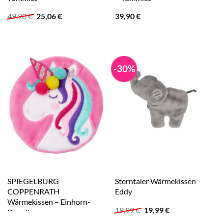
Ursprünglicher
Aktueller
49,90
€
25,06
€
39,90
€
Preis
Preis
war:
ist:
49,90 €
25,06 €.
-30%
SPIEGELBURG
Sterntaler Wärmekissen
COPPENRATH
Eddy
Wärmekissen – Einhorn-
Ursprünglicher
Aktueller
19,99
€
19,99
€
Paradies
Preis
Preis