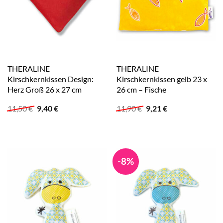
THERALINE
THERALINE
Kirschkernkissen Design:
Kirschkernkissen gelb 23 x
Herz Groß 26 x 27 cm
26 cm – Fische
Ursprünglicher
Aktueller
Ursprünglicher
Aktueller
11,50
€
9,40
€
11,90
€
9,21
€
Preis
Preis
Preis
Preis
war:
ist:
war:
ist:
11,50 €
9,40 €.
11,90 €
9,21 €.
-8%