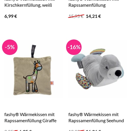
Kirschkernfüllung, weiß
Rapssamenfüllung
Ursprünglicher
Aktueller
6,99
€
15,95
€
14,21
€
Preis
Preis
war:
ist:
15,95 €
14,21 €.
-5%
-16%
fashy® Wärmekissen mit
fashy® Wärmekissen mit
Rapssamenfüllung Giraffe
Rapssamenfüllung Seehund