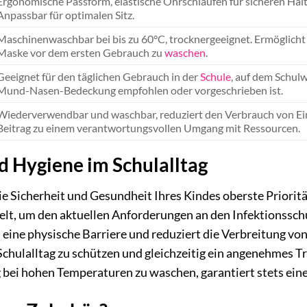
Ergonomische Passform, elastische Ohrschlaufen für sicheren Halt
Anpassbar für optimalen Sitz.
Maschinenwaschbar bei bis zu 60°C, trocknergeeignet. Ermöglich
Maske vor dem ersten Gebrauch zu
waschen
.
Geeignet für den täglichen Gebrauch in der
Schule
, auf dem Schulw
Mund-Nasen-Bedeckung empfohlen oder vorgeschrieben ist.
Wiederverwendbar und waschbar, reduziert den Verbrauch von E
Beitrag zu einem verantwortungsvollen Umgang mit Ressourcen.
d Hygiene im Schulalltag
die Sicherheit und Gesundheit Ihres Kindes oberste Prior
elt, um den aktuellen Anforderungen an den Infektionssch
 eine physische Barriere und reduziert die Verbreitung von
hulalltag zu schützen und gleichzeitig ein angenehmes Tr
 bei hohen Temperaturen zu waschen, garantiert stets ein