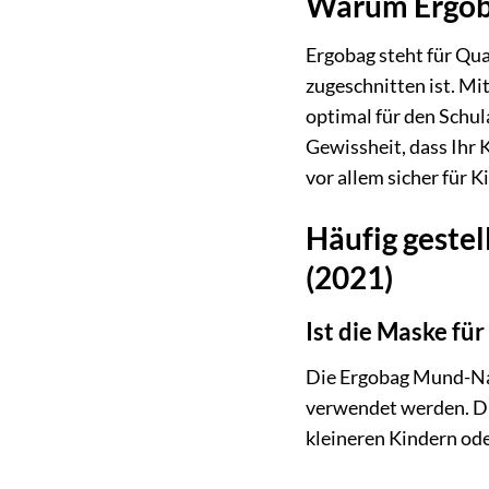
Warum Ergob
Ergobag steht für Qua
zugeschnitten ist. Mi
optimal für den Schul
Gewissheit, dass Ihr K
vor allem sicher für K
Häufig geste
(2021)
Ist die Maske für
Die Ergobag Mund-Nas
verwendet werden. Di
kleineren Kindern ode