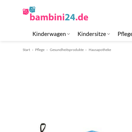
Zum
Inhalt
springen
Kinderwagen
Kindersitze
Pfleg
Start
»
Pflege
»
Gesundheitsprodukte
»
Hausapotheke