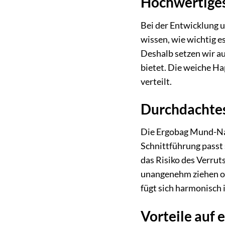
Hochwertiges
Bei der Entwicklung 
wissen, wie wichtig es
Deshalb setzen wir au
bietet. Die weiche Hap
verteilt.
Durchdachtes
Die Ergobag Mund-Nas
Schnittführung passt 
das Risiko des Verrut
unangenehm ziehen od
fügt sich harmonisch 
Vorteile auf 