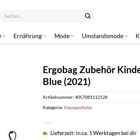
Suchen
nach:
e
Ernährung
Mode
Umstandsmode
K
Ergobag Zubehör Kind
Blue (2021)
Artikelnummer:
4057081112128
Kategorie:
Hausapotheke
Lieferzeit: in ca. 1 Werktagen bei dir