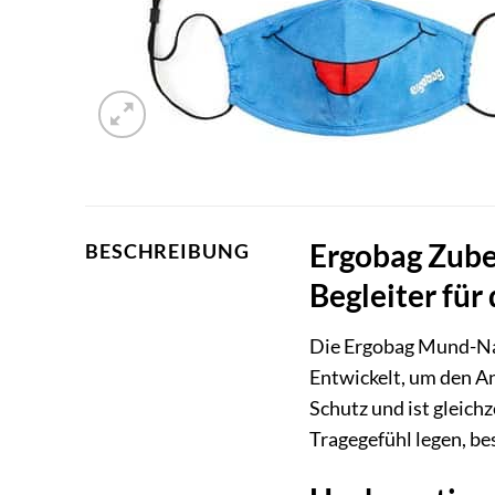
Ergobag Zube
BESCHREIBUNG
Begleiter für
Die Ergobag Mund-Nas
Entwickelt, um den A
Schutz und ist gleichz
Tragegefühl legen, b