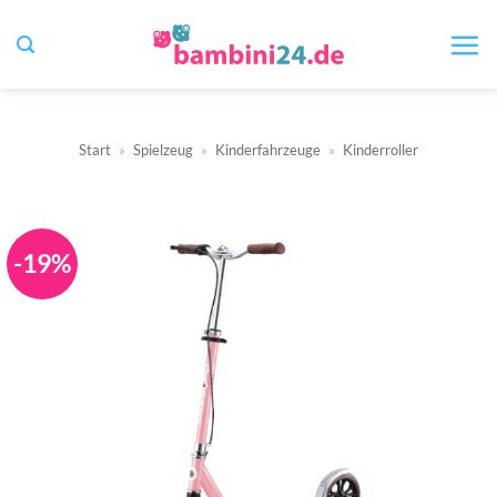
Zum
Inhalt
springen
Start
»
Spielzeug
»
Kinderfahrzeuge
»
Kinderroller
-19%