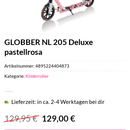
GLOBBER NL 205 Deluxe
pastellrosa
Artikelnummer:
4895224404873
Kategorie:
Kinderroller
Lieferzeit: in ca. 2-4 Werktagen bei dir
Ursprünglicher
Aktueller
129,95
€
129,00
€
Preis
Preis