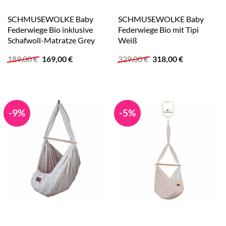
SCHMUSEWOLKE Baby
SCHMUSEWOLKE Baby
Federwiege Bio inklusive
Federwiege Bio mit Tipi
Schafwoll-Matratze Grey
Weiß
Ursprünglicher
Aktueller
Ursprünglicher
Aktueller
189,00
€
169,00
€
329,00
€
318,00
€
Preis
Preis
Preis
Preis
war:
ist:
war:
ist:
189,00 €
169,00 €.
329,00 €
318,00 €.
-9%
-5%