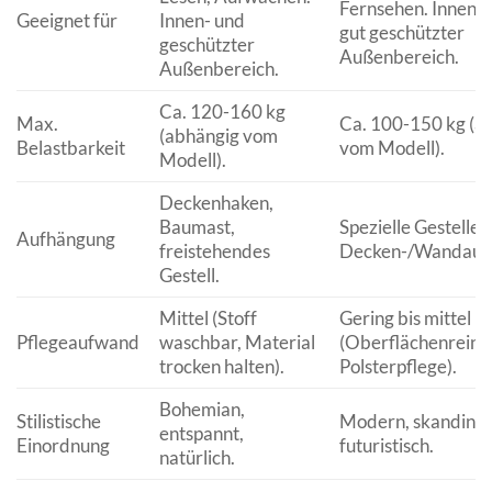
Fernsehen. Innenbe
Geeignet für
Innen- und
gut geschützter
geschützter
Außenbereich.
Außenbereich.
Ca. 120-160 kg
Max.
Ca. 100-150 kg (a
(abhängig vom
Belastbarkeit
vom Modell).
Modell).
Deckenhaken,
Baumast,
Spezielle Gestelle 
Aufhängung
freistehendes
Decken-/Wandauf
Gestell.
Mittel (Stoff
Gering bis mittel
Pflegeaufwand
waschbar, Material
(Oberflächenreini
trocken halten).
Polsterpflege).
Bohemian,
Stilistische
Modern, skandinav
entspannt,
Einordnung
futuristisch.
natürlich.