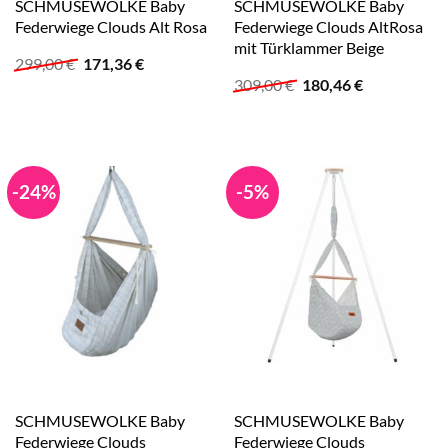
SCHMUSEWOLKE Baby
SCHMUSEWOLKE Baby
Federwiege Clouds Alt Rosa
Federwiege Clouds AltRosa
mit Türklammer Beige
Ursprünglicher
Aktueller
299,00
€
171,36
€
Preis
Preis
Ursprünglicher
Aktueller
309,00
€
180,46
€
war:
ist:
Preis
Preis
299,00 €
171,36 €.
war:
ist:
309,00 €
180,46 €.
-24%
-5%
SCHMUSEWOLKE Baby
SCHMUSEWOLKE Baby
Federwiege Clouds
Federwiege Clouds