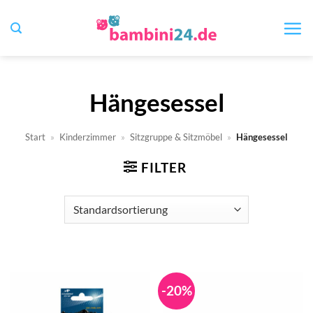
Zum
Inhalt
springen
Hängesessel
Start
»
Kinderzimmer
»
Sitzgruppe & Sitzmöbel
»
Hängesessel
FILTER
-20%