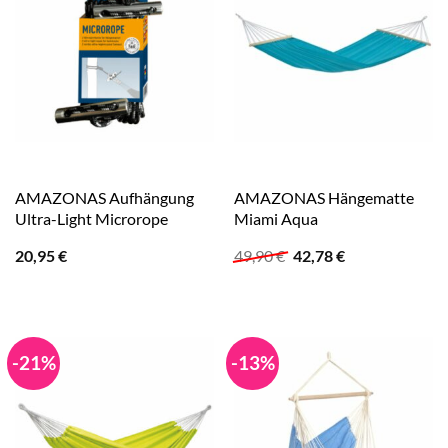
AMAZONAS Aufhängung
AMAZONAS Hängematte
Ultra-Light Microrope
Miami Aqua
Ursprünglicher
Aktueller
20,95
€
49,90
€
42,78
€
Preis
Preis
war:
ist:
49,90 €
42,78 €.
-21%
-13%