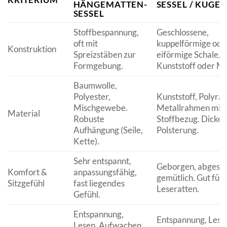
HÄNGEMATTEN-
SESSEL / KUGEL
SESSEL
Stoffbespannung,
Geschlossene,
oft mit
kuppelförmige ode
Konstruktion
Spreizstäben zur
eiförmige Schale, m
Formgebung.
Kunststoff oder Me
Baumwolle,
Polyester,
Kunststoff, Polyrat
Mischgewebe.
Metallrahmen mit
Material
Robuste
Stoffbezug. Dicke
Aufhängung (Seile,
Polsterung.
Kette).
Sehr entspannt,
Geborgen, abgesch
Komfort &
anpassungsfähig,
gemütlich. Gut für
Sitzgefühl
fast liegendes
Leseratten.
Gefühl.
Entspannung,
Entspannung, Lese
Lesen, Aufwachen.