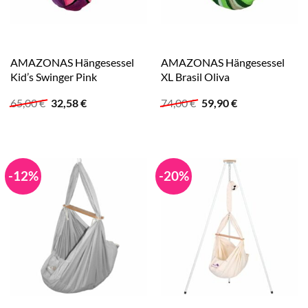
AMAZONAS Hängesessel
AMAZONAS Hängesessel
Kid’s Swinger Pink
XL Brasil Oliva
Ursprünglicher
Aktueller
Ursprünglicher
Aktueller
65,00
€
32,58
€
74,00
€
59,90
€
Preis
Preis
Preis
Preis
war:
ist:
war:
ist:
65,00 €
32,58 €.
74,00 €
59,90 €.
-12%
-20%