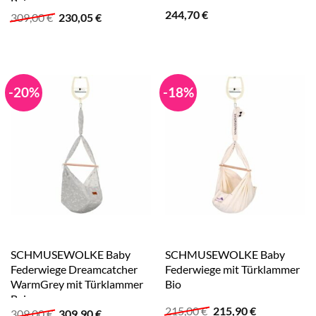
Beige
244,70
€
Ursprünglicher
Aktueller
309,00
€
230,05
€
Preis
Preis
war:
ist:
309,00 €
230,05 €.
-20%
-18%
SCHMUSEWOLKE Baby
SCHMUSEWOLKE Baby
Federwiege Dreamcatcher
Federwiege mit Türklammer
WarmGrey mit Türklammer
Bio
Beige
Ursprünglicher
Aktueller
215,00
€
215,90
€
Ursprünglicher
Aktueller
309,00
€
309,90
€