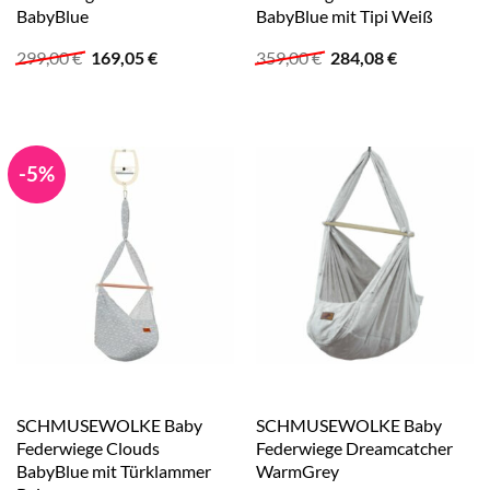
BabyBlue
BabyBlue mit Tipi Weiß
Ursprünglicher
Aktueller
Ursprünglicher
Aktueller
299,00
€
169,05
€
359,00
€
284,08
€
Preis
Preis
Preis
Preis
war:
ist:
war:
ist:
299,00 €
169,05 €.
359,00 €
284,08 €.
-5%
SCHMUSEWOLKE Baby
SCHMUSEWOLKE Baby
Federwiege Clouds
Federwiege Dreamcatcher
BabyBlue mit Türklammer
WarmGrey