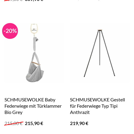
Preis
Preis
Preis
Preis
war:
ist:
war:
ist:
215,00 €
215,90 €.
309,00 €
309,90 €.
-20%
SCHMUSEWOLKE Baby
SCHMUSEWOLKE Gestell
Federwiege mit Türklammer
für Federwiege Typ Tipi
Bio Grey
Anthrazit
Ursprünglicher
Aktueller
215,00
€
215,90
€
219,90
€
Preis
Preis
war:
ist: