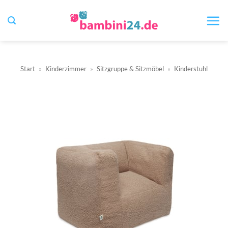
Zum
Inhalt
springen
Start
»
Kinderzimmer
»
Sitzgruppe & Sitzmöbel
»
Kinderstuhl