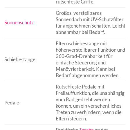
rutschfeste Griffe.
Großes, verstellbares
Sonnendach mit UV-Schutzfilter
Sonnenschutz
für angenehmen Schatten. Leicht
abnehmbar bei Bedarf.
Elternschiebestange mit
höhenverstellbarer Funktion und
360-Grad-Drehbarkeit für
Schiebestange
einfache Steuerung und
Manövrierbarkeit. Kann bei
Bedarf abgenommen werden.
Rutschfeste Pedale mit
Freilauffunktion, die unabhängig
vom Rad gedreht werden
Pedale
können, um ein versehentliches
Treten zu verhindern, wenn die
Eltern steuern.
Praktische
Tasche
an der