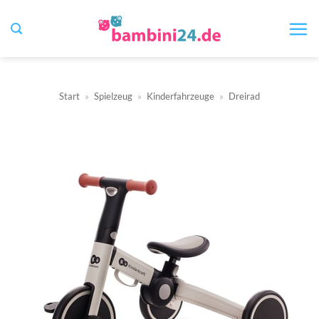
Zum
Inhalt
springen
Start
»
Spielzeug
»
Kinderfahrzeuge
»
Dreirad