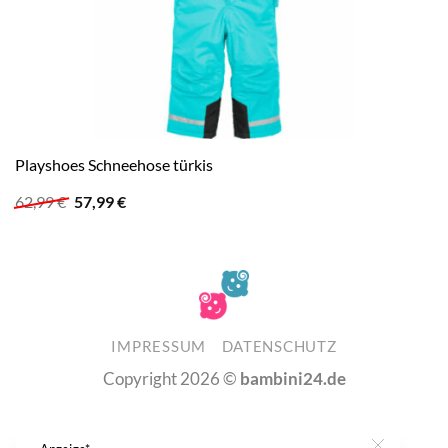
Playshoes Schneehose türkis
Ursprünglicher
Aktueller
62,99
€
57,99
€
Preis
Preis
war:
ist:
62,99 €
57,99 €.
IMPRESSUM
DATENSCHUTZ
Copyright 2026 ©
bambini24.de