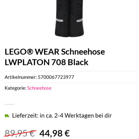
LEGO® WEAR Schneehose
LWPLATON 708 Black
Artikelnummer:
5700067723977
Kategorie:
Schneehose
Lieferzeit: in ca. 2-4 Werktagen bei dir
Ursprünglicher
Aktueller
89,95
€
44,98
€