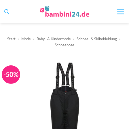
Zum
Inhalt
springen
Start
»
Mode
»
Baby- & Kindermode
»
Schnee- & Skibekleidung
»
Schneehose
-50%