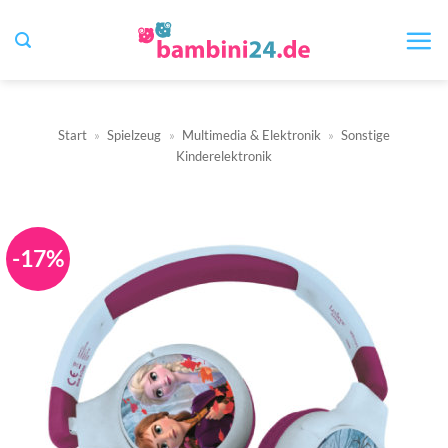
Zum
Inhalt
springen
Start
»
Spielzeug
»
Multimedia & Elektronik
»
Sonstige
Kinderelektronik
-17%