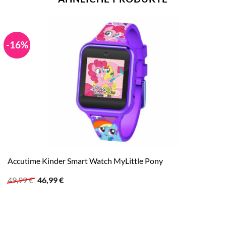
-16%
Accutime Kinder Smart Watch MyLittle Pony
Ursprünglicher
Aktueller
49,99
€
46,99
€
Preis
Preis
war:
ist:
49,99 €
46,99 €.