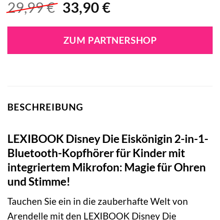
Ursprünglicher
Aktueller
29,99
€
33,90
€
Preis
Preis
war:
ist:
ZUM PARTNERSHOP
29,99 €
33,90 €.
BESCHREIBUNG
LEXIBOOK Disney Die Eiskönigin 2-in-1-
Bluetooth-Kopfhörer für Kinder mit
integriertem Mikrofon: Magie für Ohren
und Stimme!
Tauchen Sie ein in die zauberhafte Welt von
Arendelle mit den LEXIBOOK Disney Die