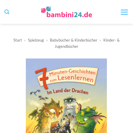
Zum
Inhalt
springen
Start
»
Spielzeug
»
Babybücher & Kinderbücher
»
Kinder- &
Jugendbücher