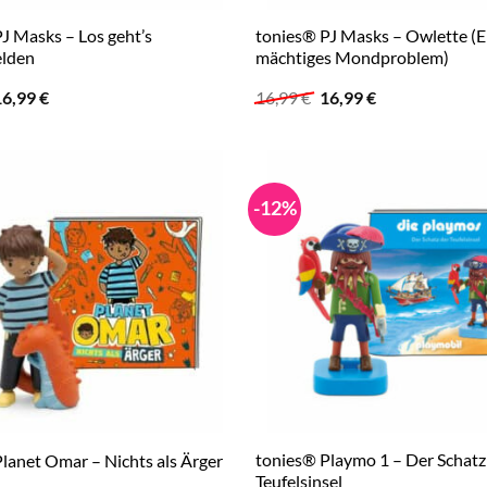
J Masks – Los geht’s
tonies® PJ Masks – Owlette (E
lden
mächtiges Mondproblem)
rsprünglicher
Aktueller
Ursprünglicher
Aktueller
16,99
€
16,99
€
16,99
€
reis
Preis
Preis
Preis
ar:
ist:
war:
ist:
6,99 €
16,99 €.
16,99 €
16,99 €.
-12%
tonies® Playmo 1 – Der Schatz
lanet Omar – Nichts als Ärger
Teufelsinsel