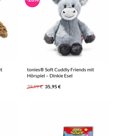
it
tonies® Soft Cuddly Friends mit
Hörspiel – Dinkie Esel
Ursprünglicher
Aktueller
39,99
€
35,95
€
Preis
Preis
war:
ist:
39,99 €
35,95 €.