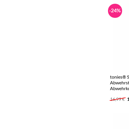
-24%
tonies® S
Abwehrst
Abwehrkr
U
16,99
€
P
w
1