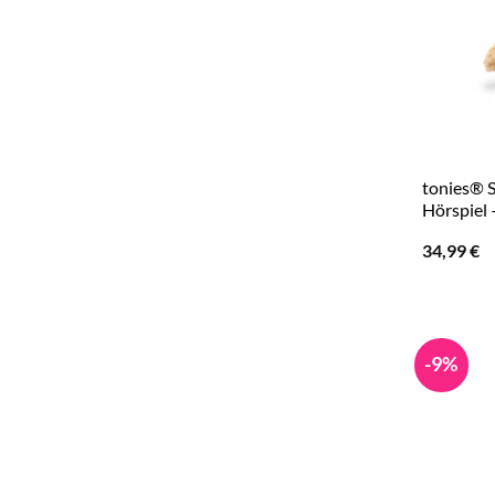
tonies® S
Hörspiel 
34,99
€
-9%