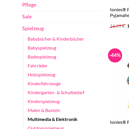
Pflege
tonies® P
Pyjamahe
Sale
U
16,99
€
Spielzeug
P
w
1
Babybücher & Kinderbücher
Babyspielzeug
-44%
Badespielzeug
Fahrräder
Holzspielzeug
Kinderfahrzeuge
Kindergarten- & Schulbedarf
Kinderspielzeug
Malen & Basteln
Multimedia & Elektronik
tonies® P
Outdoorspielzeug