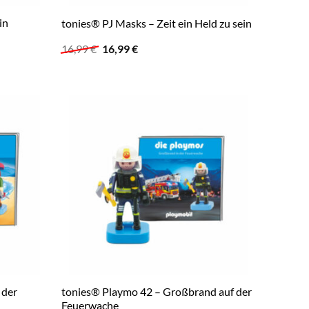
in
tonies® PJ Masks – Zeit ein Held zu sein
Ursprünglicher
Aktueller
16,99
€
16,99
€
Preis
Preis
war:
ist:
16,99 €
16,99 €.
 der
tonies® Playmo 42 – Großbrand auf der
Feuerwache