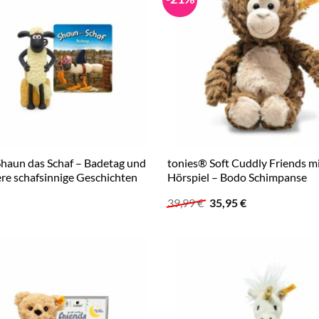
haun das Schaf – Badetag und
tonies® Soft Cuddly Friends m
ere schafsinnige Geschichten
Hörspiel – Bodo Schimpanse
Ursprünglicher
Aktueller
39,99
€
35,95
€
Preis
Preis
war:
ist:
39,99 €
35,95 €.