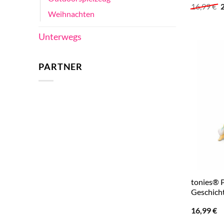
U
16,99
€
P
Weihnachten
w
1
Unterwegs
PARTNER
tonies® P
Geschicht
16,99
€