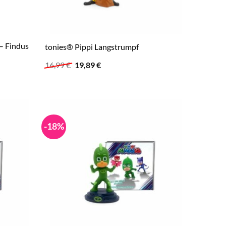
– Findus
tonies® Pippi Langstrumpf
Ursprünglicher
Aktueller
16,99
€
19,89
€
Preis
Preis
war:
ist:
16,99 €
19,89 €.
-18%