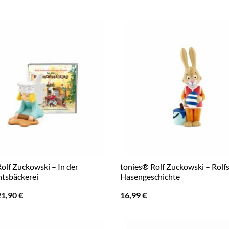
olf Zuckowski – In der
tonies® Rolf Zuckowski – Rolf
tsbäckerei
Hasengeschichte
rsprünglicher
Aktueller
21,90
€
16,99
€
reis
Preis
ar:
ist:
6,99 €
21,90 €.