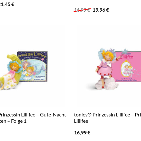
rsprünglicher
Aktueller
21,45
€
reis
Preis
Ursprünglicher
Aktueller
16,99
€
19,96
€
ar:
ist:
Preis
Preis
6,99 €
21,45 €.
war:
ist:
16,99 €
19,96 €.
rinzessin Lillifee – Gute-Nacht-
tonies® Prinzessin Lillifee – Pr
en – Folge 1
Lillifee
16,99
€