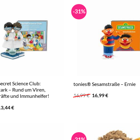
-31%
ecret Science Club:
tonies® Sesamstraße – Ernie
ark – Rund um Viren,
Ursprünglicher
Aktueller
16,99
€
16,99
€
äfte und Immunhelfer!
Preis
Preis
war:
ist:
rsprünglicher
Aktueller
13,44
€
16,99 €
16,99 €.
reis
Preis
ar:
ist:
6,99 €
13,44 €.
-21%