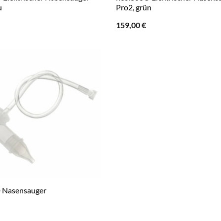
u
Pro2, grün
159,00
€
 Nasensauger