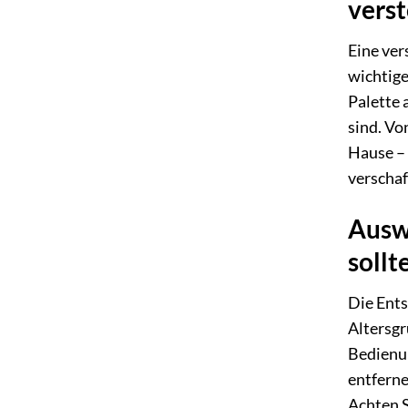
verst
Eine ver
wichtige
Palette 
sind. Vo
Hause – 
verschaf
Ausw
sollt
Die Ents
Altersgr
Bedienun
entferne
Achten S