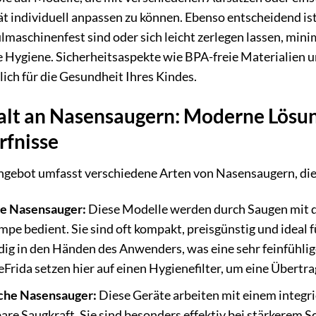
ät individuell anpassen zu können. Ebenso entscheidend is
ülmaschinenfest sind oder sich leicht zerlegen lassen, mi
 Hygiene. Sicherheitsaspekte wie BPA-freie Materialien 
lich für die Gesundheit Ihres Kindes.
alt an Nasensaugern: Moderne Lösun
rfnisse
gebot umfasst verschiedene Arten von Nasensaugern, die j
e Nasensauger:
Diese Modelle werden durch Saugen mit d
e bedient. Sie sind oft kompakt, preisgünstig und ideal f
dig in den Händen des Anwenders, was eine sehr feinfühli
Frida setzen hier auf einen Hygienefilter, um eine Übertr
sche Nasensauger:
Diese Geräte arbeiten mit einem integri
bare Saugkraft. Sie sind besonders effektiv bei stärkerem