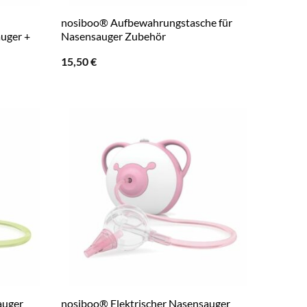
nosiboo® Aufbewahrungstasche für
auger +
Nasensauger Zubehör
15,50
€
auger
nosiboo® Elektrischer Nasensauger