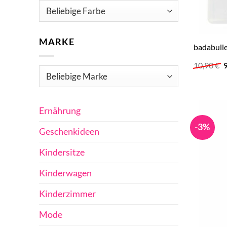
MARKE
badabull
U
10,90
€
P
w
1
Ernährung
-3%
Geschenkideen
Kindersitze
Kinderwagen
Kinderzimmer
Mode