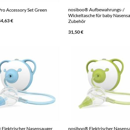
nosiboo® Aufbewahrungs-/
ro Accessory Set Green
Wickeltasche für baby Nasens
rsprünglicher
Aktueller
44,63
€
Zubehör
reis
Preis
ar:
ist:
31,50
€
5,50 €
44,63 €.
 Elektrischer Nasensauger
nosiboo® Elektrischer Nasens