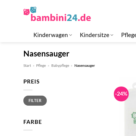
Zum
Inhalt
springen
Kinderwagen
Kindersitze
Pfleg
Nasensauger
Start
»
Pflege
»
Babypflege
»
Nasensauger
PREIS
-24%
Min.
Max.
FILTER
Preis
Preis
FARBE