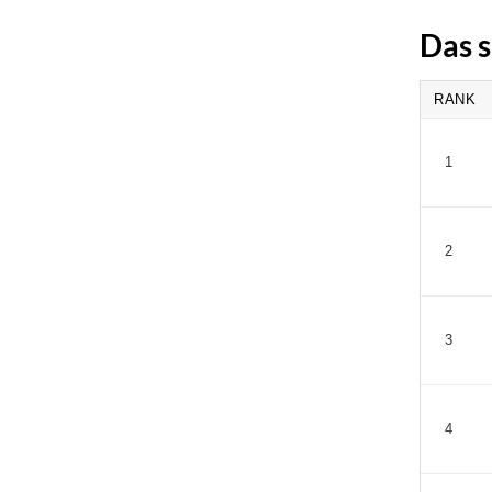
Das s
RANK
1
2
3
4