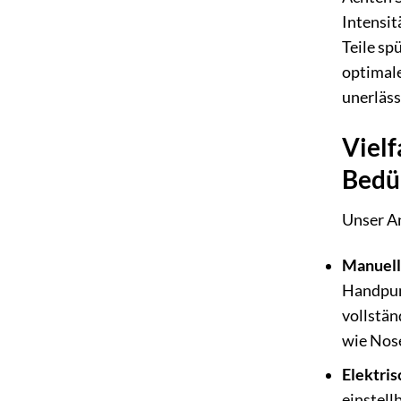
Intensit
Teile sp
optimale
unerläss
Vielf
Bedü
Unser An
Manuell
Handpump
vollstän
wie Nose
Elektri
einstell