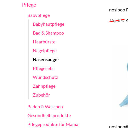
Pflege
nosiboo P
Babypflege
U
15,50
€
Babyhautpflege
P
w
Bad & Shampoo
1
Haarbürste
Nagelpflege
Nasensauger
Pflegesets
Wundschutz
Zahnpflege
Zubehör
Baden & Waschen
Gesundheitsprodukte
Pflegeprodukte für Mama
nosiboo®