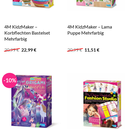
4M KidzMaker –
4M KidzMaker – Lama
Korbflechten Bastelset
Puppe Mehrfarbig
Mehrfarbig
Ursprünglicher
Aktueller
Ursprünglicher
Aktueller
20,99
€
22,99
€
20,99
€
11,51
€
Preis
Preis
Preis
Preis
war:
ist:
war:
ist:
20,99 €
22,99 €.
20,99 €
11,51 €.
-10%