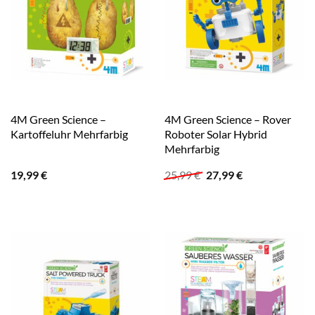
4M Green Science –
4M Green Science – Rover
Kartoffeluhr Mehrfarbig
Roboter Solar Hybrid
Mehrfarbig
Ursprünglicher
Aktueller
19,99
€
25,99
€
27,99
€
Preis
Preis
war:
ist:
25,99 €
27,99 €.