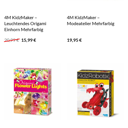
4M KidzMaker –
4M KidzMaker –
Leuchtendes Origami
Modeatelier Mehrfarbig
Einhorn Mehrfarbig
Ursprünglicher
Aktueller
20,99
€
15,99
€
19,95
€
Preis
Preis
war:
ist:
20,99 €
15,99 €.