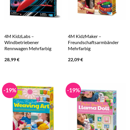
4M KidzLabs –
4M KidzMaker –
Windbetriebener
Freundschaftsarmbänder
Rennwagen Mehrfarbig
Mehrfarbig
28,99
€
22,09
€
-19%
-19%