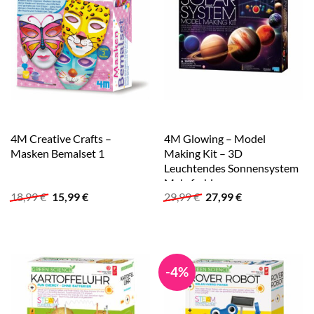
4M Creative Crafts –
4M Glowing – Model
Masken Bemalset 1
Making Kit – 3D
Leuchtendes Sonnensystem
Mehrfarbig
Ursprünglicher
Aktueller
Ursprünglicher
Aktueller
18,99
€
15,99
€
29,99
€
27,99
€
Preis
Preis
Preis
Preis
war:
ist:
war:
ist:
18,99 €
15,99 €.
29,99 €
27,99 €.
-4%