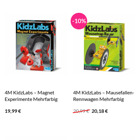
19,99 €
14,99 €.
-10%
4M KidzLabs – Magnet
4M KidzLabs – Mausefallen-
Experimente Mehrfarbig
Rennwagen Mehrfarbig
Ursprünglicher
Aktueller
19,99
€
20,99
€
20,18
€
Preis
Preis
war:
ist:
20,99 €
20,18 €.