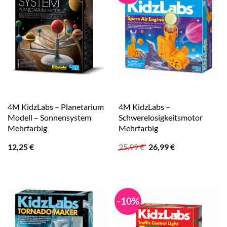
4M KidzLabs – Planetarium
4M KidzLabs –
Modell – Sonnensystem
Schwerelosigkeitsmotor
Mehrfarbig
Mehrfarbig
Ursprünglicher
Aktueller
12,25
€
25,99
€
26,99
€
Preis
Preis
war:
ist:
25,99 €
26,99 €.
-10%