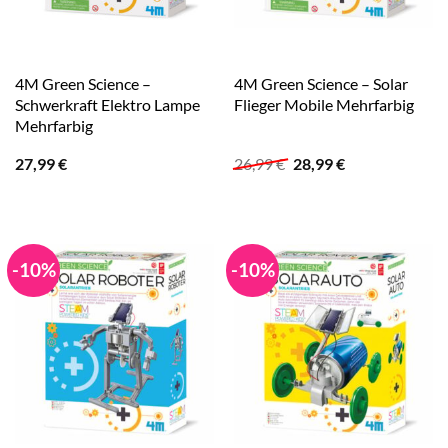
4M Green Science –
4M Green Science – Solar
Schwerkraft Elektro Lampe
Flieger Mobile Mehrfarbig
Mehrfarbig
Ursprünglicher
Aktueller
27,99
€
26,99
€
28,99
€
Preis
Preis
war:
ist:
26,99 €
28,99 €.
-10%
-10%