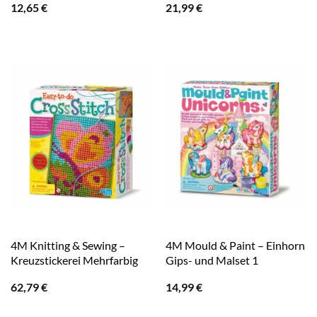
12,65
€
21,99
€
4M Knitting & Sewing –
4M Mould & Paint – Einhorn
Kreuzstickerei Mehrfarbig
Gips- und Malset 1
62,79
€
14,99
€