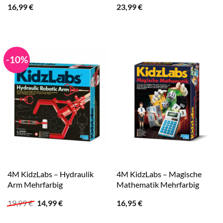
16,99
€
23,99
€
-10%
4M KidzLabs – Hydraulik
4M KidzLabs – Magische
Arm Mehrfarbig
Mathematik Mehrfarbig
Ursprünglicher
Aktueller
19,99
€
14,99
€
16,95
€
Preis
Preis
war:
ist: