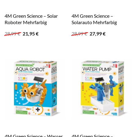
4M Green Science – Solar
4M Green Science –
Roboter Mehrfarbig
Solarauto Mehrfarbig
Ursprünglicher
Aktueller
Ursprünglicher
Aktueller
28,99
€
21,95
€
28,99
€
27,99
€
Preis
Preis
Preis
Preis
war:
ist:
war:
ist:
28,99 €
21,95 €.
28,99 €
27,99 €.
4M Green Science – Wasser
4M Green Science –