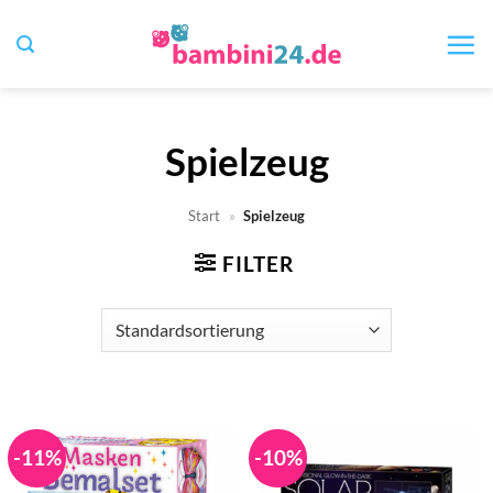
Zum
Inhalt
springen
Spielzeug
Start
»
Spielzeug
FILTER
-11%
-10%