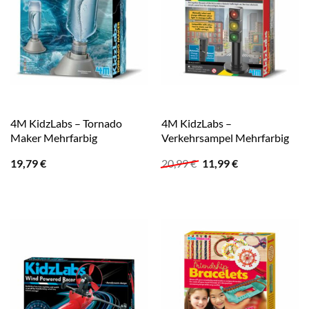
4M KidzLabs – Tornado
4M KidzLabs –
Maker Mehrfarbig
Verkehrsampel Mehrfarbig
Ursprünglicher
Aktueller
19,79
€
20,99
€
11,99
€
Preis
Preis
war:
ist:
20,99 €
11,99 €.