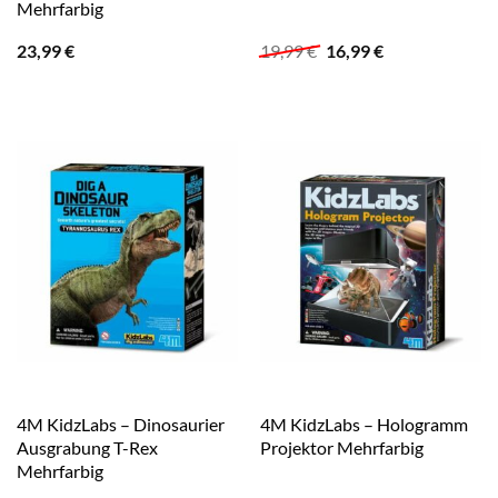
Mehrfarbig
Ursprünglicher
Aktueller
23,99
€
19,99
€
16,99
€
Preis
Preis
war:
ist:
19,99 €
16,99 €.
4M KidzLabs – Dinosaurier
4M KidzLabs – Hologramm
Ausgrabung T-Rex
Projektor Mehrfarbig
Mehrfarbig