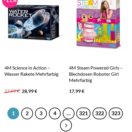
4M Science in Action –
4M Steam Powered Girls –
Wasser Rakete Mehrfarbig
Blechdosen Roboter Girl
Mehrfarbig
Ursprünglicher
Aktueller
27,99
€
28,99
€
17,99
€
Preis
Preis
war:
ist:
27,99 €
28,99 €.
1
2
3
4
…
321
322
323