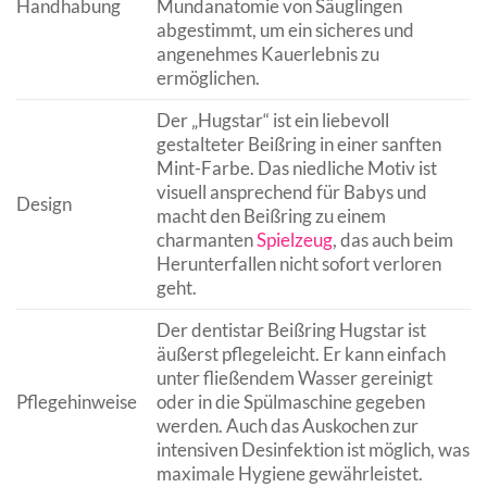
Handhabung
Mundanatomie von Säuglingen
abgestimmt, um ein sicheres und
angenehmes Kauerlebnis zu
ermöglichen.
Der „Hugstar“ ist ein liebevoll
gestalteter Beißring in einer sanften
Mint-Farbe. Das niedliche Motiv ist
visuell ansprechend für Babys und
Design
macht den Beißring zu einem
charmanten
Spielzeug
, das auch beim
Herunterfallen nicht sofort verloren
geht.
Der dentistar Beißring Hugstar ist
äußerst pflegeleicht. Er kann einfach
unter fließendem Wasser gereinigt
Pflegehinweise
oder in die Spülmaschine gegeben
werden. Auch das Auskochen zur
intensiven Desinfektion ist möglich, was
maximale Hygiene gewährleistet.