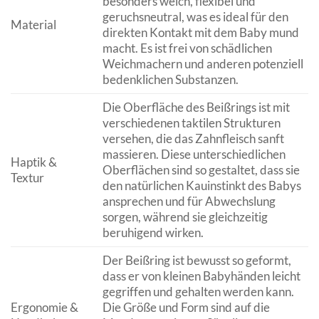
besonders weich, flexibel und
geruchsneutral, was es ideal für den
Material
direkten Kontakt mit dem Baby mund
macht. Es ist frei von schädlichen
Weichmachern und anderen potenziell
bedenklichen Substanzen.
Die Oberfläche des Beißrings ist mit
verschiedenen taktilen Strukturen
versehen, die das Zahnfleisch sanft
massieren. Diese unterschiedlichen
Haptik &
Oberflächen sind so gestaltet, dass sie
Textur
den natürlichen Kauinstinkt des Babys
ansprechen und für Abwechslung
sorgen, während sie gleichzeitig
beruhigend wirken.
Der Beißring ist bewusst so geformt,
dass er von kleinen Babyhänden leicht
gegriffen und gehalten werden kann.
Ergonomie &
Die Größe und Form sind auf die