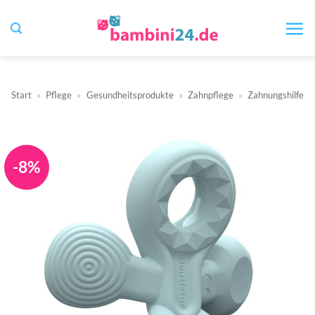
Zum
Inhalt
springen
Start
»
Pflege
»
Gesundheitsprodukte
»
Zahnpflege
»
Zahnungshilfe
-8%