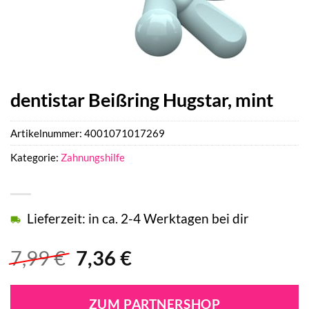
dentistar Beißring Hugstar, mint
Artikelnummer:
4001071017269
Kategorie:
Zahnungshilfe
Lieferzeit: in ca. 2-4 Werktagen bei dir
Ursprünglicher
Aktueller
7,99
€
7,36
€
Preis
Preis
war:
ist:
ZUM PARTNERSHOP