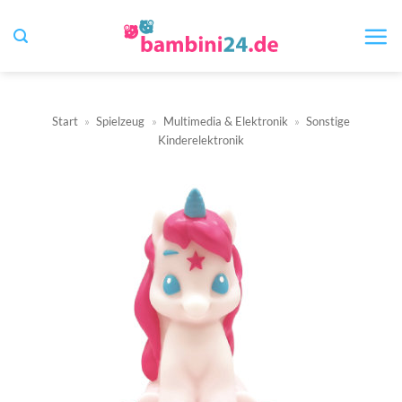
Zum
Inhalt
springen
Start
»
Spielzeug
»
Multimedia & Elektronik
»
Sonstige
Kinderelektronik